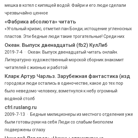
мешка в котел с кипящей водой. Файри и его люди сделали
чрезвычайно ценное
«Фабрика абсолюта» читать
«Угольный кризис, отметил пан Бонди, истощение угленосных
пластов. Эти бедные люди такие трогательные! Среди них
Океан. Выпуск двенадцатый (fb2) КулЛиб
2019-7-4 · Океан. Выпуск двенадцатый читать онлайн.
Литературно-художественный морской сборник знакомит
читателей с жизнью и работой
Кларк Артур Чарльз. Зарубежная фантастика (изд
городов;и люди остались в одиночестве, какое до тех пор
было неведомо человеку, взметнулся к небу огромный
водяной столб
cfrl.ruslang.ru
2009-7-13 · Бедные милиционеры из местного отделения уже
были готовы руки на себя Люди со слабым биополем
подвержены сглазу