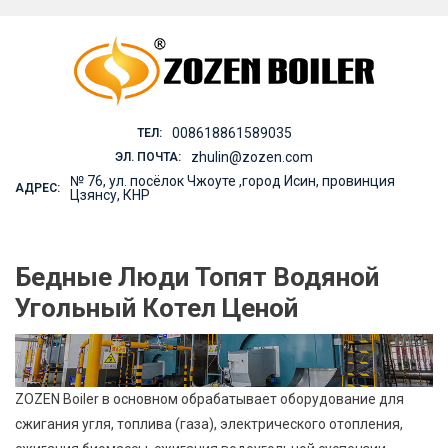
Skip
to
content
008618861589035
ТЕЛ:
zhulin@zozen.com
ЭЛ. ПОЧТА:
№ 76, ул. посёлок Чжоуте ,город Исин, провинция
АДРЕС:
Цзянсу, КНР
Бедные Люди Топят Водяной
Угольный Котел Ценой
ZOZEN Boiler в основном обрабатывает оборудование для
сжигания угля, топлива (газа), электрического отопления,