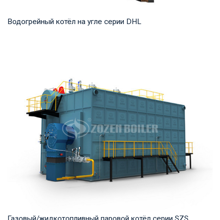
Водогрейный котёл на угле серии DHL
Горячая вода Рабочее давление: 1,25-1,6 МПа Тепловая
мощность продукта: 29-140 МВт Температура...
Газовый/жидкотопливный паровой котёл серии SZS