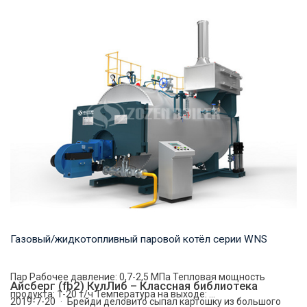
Пар Рабочее давление: 1,25-5,4 МПа Тепловая мощность
продукта: 20-75 т/ч Температура на выходе...
Газовый/жидкотопливный паровой котёл серии WNS
Пар Рабочее давление: 0,7-2,5 МПа Тепловая мощность
Айсберг (fb2) КулЛиб – Классная библиотека
продукта: 1-20 т/ч Температура на выходе: ...
2019-7-20 · Брейди деловито сыпал картошку из большого