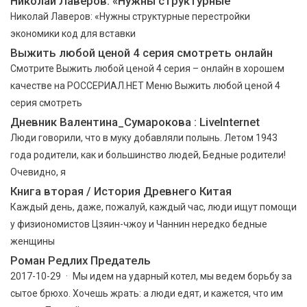
Николай Лаверов: «Нужны структурные
Николай Лаверов: «Нужны структурные перестройки
экономики код для вставки
Выжить любой ценой 4 серия cмотреть онлайн
Смотрите Выжить любой ценой 4 серия – онлайн в хорошем
качестве на РОССЕРИАЛ.НЕТ Меню Выжить любой ценой 4
серия смотреть
Дневник Валентина_Сумарокова : LiveInternet
Люди говорили, что в муку добавляли полынь. Летом 1943
года родители, как и большинство людей, Бедные родители!
Очевидно, я
Книга вторая / История Древнего Китая
Каждый день, даже, пожалуй, каждый час, люди ищут помощи
у физиономистов Цзяин-чжоу и Чаннин нередко бедные
женщины
Роман Редлих Предатель
2017-10-29 · Мы идем на ударный котел, мы ведем борьбу за
сытое брюхо. Хочешь жрать: а люди едят, и кажется, что им