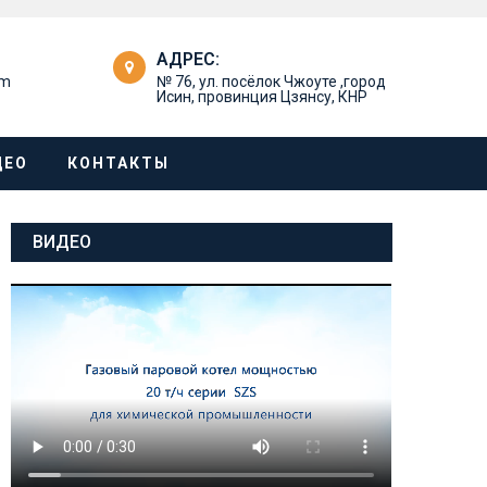
АДРЕС:
om
№ 76, ул. посёлок Чжоуте ,город
Исин, провинция Цзянсу, КНР
ДЕО
КОНТАКТЫ
ВИДЕО