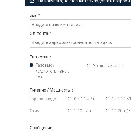
Пожалуйста, не стесняйтесь задавать вопросы 
имя
*
Эл. почта
*
Тип котла：
Газовые /
Угольные котлы
жидкотопливные
котлы
Питание / Мощность：
Горячая вода:
0,7-14 МВт
14,1-21 М
Стим :
1-10 т / ч
11-20 т / 
Сообщение