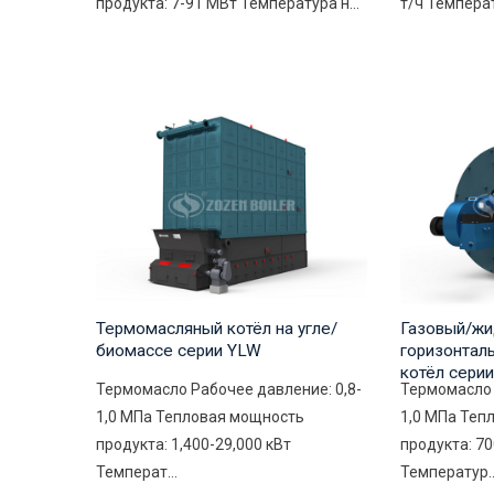
продукта: 7-91 МВт Температура н...
т/ч Температ
Термомасляный котёл на угле/
Газовый/жи
биомассе серии YLW
горизонтал
котёл сери
Термомасло Рабочее давление: 0,8-
Термомасло 
1,0 МПа Тепловая мощность
1,0 МПа Теп
продукта: 1,400-29,000 кВт
продукта: 70
Температ...
Температур..