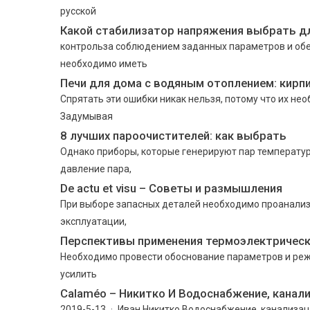
русской
Какой стабилизатор напряжения выбрать д
контрольза соблюдением заданных параметров и обе
необходимо иметь
Печи для дома с водяным отоплением: кирп
Спрятать эти ошибки никак нельзя, потому что их не
Задумывая
8 лучших пароочистителей: как выбрать
Однако приборы, которые генерируют пар температур
давление пара,
De actu et visu – Советы и размышления
При выборе запасных деталей необходимо проанали
эксплуатации,
Перспективы применения термоэлектрическ
Необходимо провести обоснование параметров и ре
усилить
Calaméo – Никитко И Водоснабжение, канал
2019-5-13 · Иван Никитко Водоснабжение, канализац