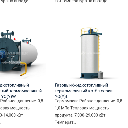
ура на выходе: ...
т/ч Температура на выходе...
дкотопливный
Газовый/жидкотопливный
ьный термомасляный
термомасляный котёл серии
и YQ(Y)W
YQ(Y)L
Рабочее давление: 0,8-
Термомасло Рабочее давление: 0,8-
ловая мощность
1,0 МПа Тепловая мощность
0-14,000 кВт
продукта: 7,000-29,000 кВт
.
Температ...