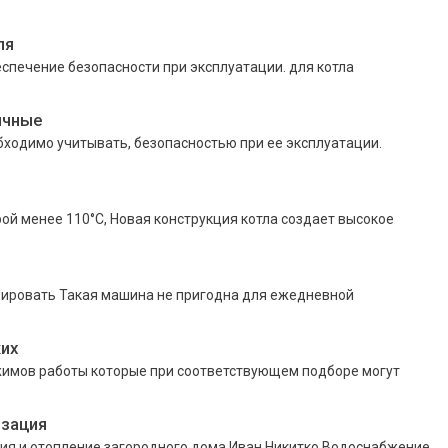
ля
спечение безопасности при эксплуатации. для котла
ичные
обходимо учитывать, безопасностью при ее эксплуатации.
ой менее 110°C, Новая конструкция котла создает высокое
зировать Такая машина не пригодна для ежедневной
их
жимов работы которые при соответствующем подборе могут
изация
ия и отопление загородного дома Иван Никитко Водоснабжение,