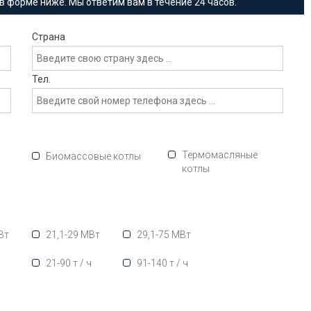
в форме ниже. Мы ответим вам в течение 24 часов.
Страна
Тел.
Термомасляные
Биомассовые котлы
котлы
Вт
21,1-29 МВт
29,1-75 МВт
ч
21-90 т / ч
91-140 т / ч