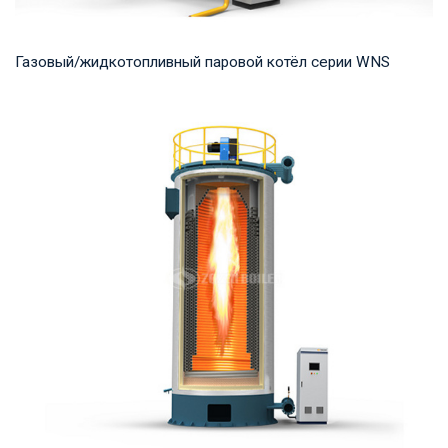
Газовый/жидкотопливный паровой котёл серии WNS
Пар Рабочее давление: 0,7-2,5 МПа Тепловая мощность
продукта: 1-20 т/ч Температура на выходе: ...