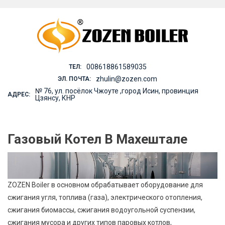
Skip
to
content
008618861589035
ТЕЛ:
zhulin@zozen.com
ЭЛ. ПОЧТА:
№ 76, ул. посёлок Чжоуте ,город Исин, провинция
АДРЕС:
Цзянсу, КНР
Газовый Котел В Махештале
ZOZEN Boiler в основном обрабатывает оборудование для
сжигания угля, топлива (газа), электрического отопления,
сжигания биомассы, сжигания водоугольной суспензии,
сжигания мусора и других типов паровых котлов,