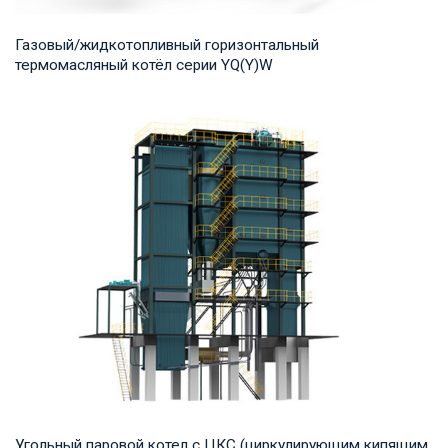
Газовый/жидкотопливный горизонтальный
термомасляный котёл серии YQ(Y)W
Термомасло Рабочее давление: 0,8-1,0 МПа Тепловая
мощность продукта: 700-14,000 кВт Температур...
Угольный паровой котел с ЦКС (циркулирующим кипящим