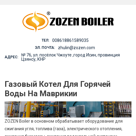
Skip
to
content
008618861589035
ТЕЛ:
zhulin@zozen.com
ЭЛ. ПОЧТА:
№ 76, ул. посёлок Чжоуте ,город Исин, провинция
АДРЕС:
Цзянсу, КНР
Газовый Котел Для Горячей
Воды На Маврикии
ZOZEN Boiler в основном обрабатывает оборудование для
сжигания угля, топлива (газа), электрического отопления,