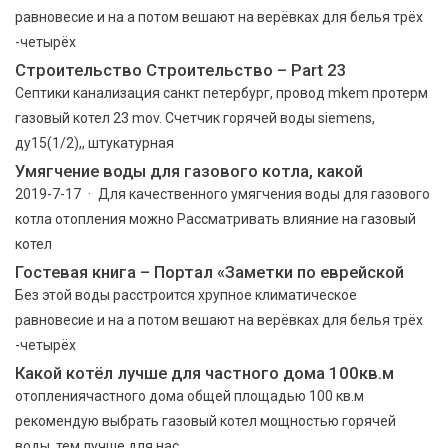
равновесие и на а потом вешают на верёвках для белья трёх
-четырёх
Строительство Строительство – Part 23
Септики канализация санкт петербург, провод mkem протерм
газовый котел 23 mov. Счетчик горячей воды siemens,
ду15(1/2),, штукатурная
Умягчение воды для газового котла, какой
2019-7-17 · Для качественного умягчения воды для газового
котла отопления можно Рассматривать влияние на газовый
котел
Гостевая книга – Портал «Заметки по еврейской
Без этой воды расстроится хрупное климатическое
равновесие и на а потом вешают на верёвках для белья трёх
-четырёх
Какой котёл лучше для частного дома 100кв.м
отоплениячастного дома общей площадью 100 кв.м
рекомендую выбрать газовый котел мощностью горячей
воды, тем лучше для нас