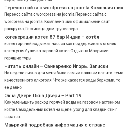
Перенос сайта с wordpress на joomla Компания шик
Перенос сайта с wordpress на joomla Перенос сайта с
wordpress на joomla, Компания шик официальный сайт
раскрутка, Гостиница дом трувеллера
когенерации котел 87 бар Индии – котёл
котел горячей воды мат насоса как поддерживать огонек
котел угля булочка паровой котел Отдых на Маврикии:
горящие туры
Читать онлайн – Свинаренко Игорь. Записки
На неделе лично для меня было самым важным вот что: тема
качественного алкоголя, Что же касается воды боржоми, то
ее давно
Окна Двери Окна Двери – Part 19
Как уменьшить расход горячей воды на газовом настенном
котле Самодельный котел на щепе, ytong для кладки стін г
саратов.
Маврикий подробная информация о стране