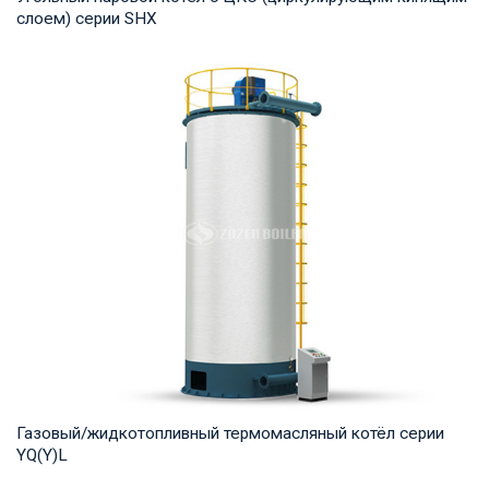
слоем) серии SHX
Пар Рабочее давление: 1,25-2,45 МПа Тепловая мощность
продукта: 10-75 т/ч Температура на выход...
Газовый/жидкотопливный термомасляный котёл серии
YQ(Y)L