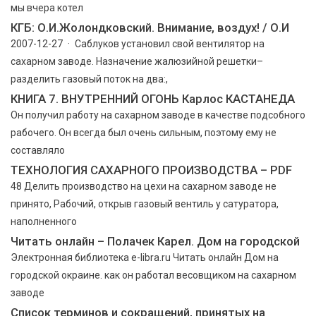
мы вчера котел
КГБ: О.И.Жолондковский. Внимание, воздух! / О.И
2007-12-27 · Саблуков установил свой вентилятор на
сахарном заводе. Назначение жалюзийной решетки–
разделить газовый поток на два:,
КНИГА 7. ВНУТРЕННИЙ ОГОНЬ Карлос КАСТАНЕДА
Он получил работу на сахарном заводе в качестве подсобного
рабочего. Он всегда был очень сильным, поэтому ему не
составляло
ТЕХНОЛОГИЯ САХАРНОГО ПРОИЗВОДСТВА – PDF
48 Делить производство на цехи на сахарном заводе не
принято, Рабочий, открыв газовый вентиль у сатуратора,
наполненного
Читать онлайн – Полачек Карел. Дом на городской
Электронная библиотека e-libra.ru Читать онлайн Дом на
городской окраине. как он работал весовщиком на сахарном
заводе
Список терминов и сокращений, принятых на