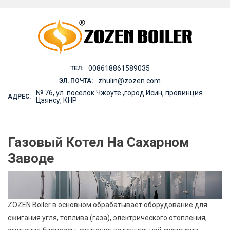
Skip
to
content
008618861589035
ТЕЛ:
zhulin@zozen.com
ЭЛ. ПОЧТА:
№ 76, ул. посёлок Чжоуте ,город Исин, провинция
АДРЕС:
Цзянсу, КНР
Газовый Котел На Сахарном
Заводе
ZOZEN Boiler в основном обрабатывает оборудование для
сжигания угля, топлива (газа), электрического отопления,