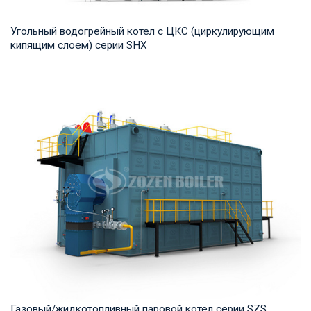
Угольный водогрейный котел с ЦКС (циркулирующим
кипящим слоем) серии SHX
Горячая вода Рабочее давление: 1,25-2,5 МПа Тепловая
мощность продукта: 7-91 МВт Температура н...
Газовый/жидкотопливный паровой котёл серии SZS