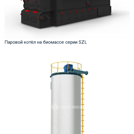
Паровой котёл на биомассе серии SZL
Пар Рабочее давление: 1,0-2,5 МПа Тепловая мощность
продукта: 4-35 т/ч Температура на выходе: ...