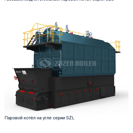
Пар Рабочее давление: 1.25-2.5 MПа Тепловая мощность
продукта: 10-50 т/ч Температура на выходе...
Паровой котёл на угле серии SZL