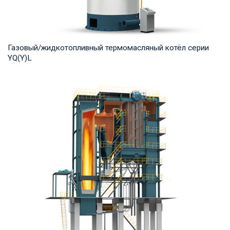
Газовый/жидкотопливный термомасляный котёл серии
YQ(Y)L
Термомасло Рабочее давление: 0,8-1,0 МПа Тепловая
мощность продукта: 7,000-29,000 кВт Температ...