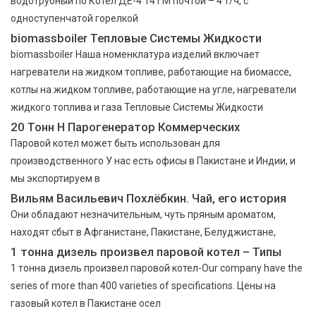
водотрубный по Котел ДЕ-4 14 ГМ почтой – 4 т/ч, с
одноступенчатой горелкой
biomassboiler Тепловые Системы Жидкости
biomassboiler Наша номенклатура изделий включает
нагреватели на жидком топливе, работающие на биомассе,
котлы на жидком топливе, работающие на угле, нагреватели
жидкого топлива и газа Тепловые Системы Жидкости
20 Тонн H Парогенератор Коммерческих
Паровой котел может быть использован для
производственного У нас есть офисы в Пакистане и Индии, и
мы экспортируем в
Вильям Васильевич Похлёбкин. Чай, его история
Они обладают незначительным, чуть пряным ароматом,
находят сбыт в Афганистане, Пакистане, Белуджистане,
1 тонна дизель произвел паровой котел – Типы
1 тонна дизель произвел паровой котел-Our company have the
series of more than 400 varieties of specifications. Цены на
газовый котел в Пакистане осел