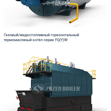
Газовый/жидкотопливный горизонтальный
термомасляный котёл серии YQ(Y)W
Термомасло Рабочее давление: 0,8-1,0 МПа Тепловая
мощность продукта: 700-14,000 кВт Температур...