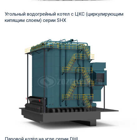
Угольный водогрейный котел с ЦКС (циркулирующим
кипящим слоем) серии SHX
Горячая вода Рабочее давление: 1,25-2,5 МПа Тепловая
мощность продукта: 7-91 МВт Температура н...
Паровой котёл на угле серии DHL