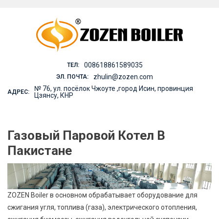
Skip
to
content
008618861589035
ТЕЛ:
zhulin@zozen.com
ЭЛ. ПОЧТА:
№ 76, ул. посёлок Чжоуте ,город Исин, провинция
АДРЕС:
Цзянсу, КНР
Газовый Паровой Котел В
Пакистане
ZOZEN Boiler в основном обрабатывает оборудование для
сжигания угля, топлива (газа), электрического отопления,