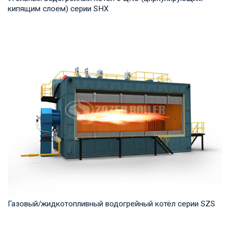
кипящим слоем) серии SHX
Горячая вода Рабочее давление: 1,25-2,5 МПа Тепловая
мощность продукта: 7-91 МВт Температура н...
Газовый/жидкотопливный водогрейный котёл серии SZS