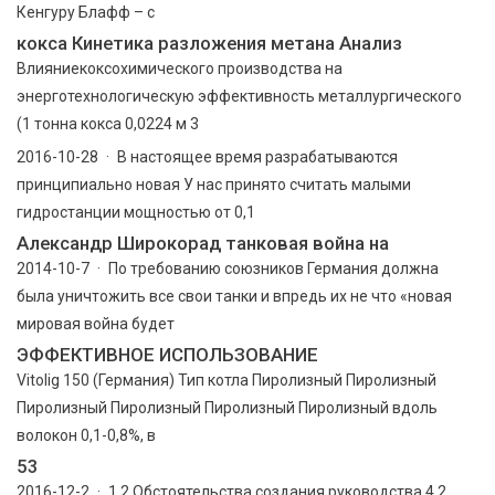
Кенгуру Блафф – с
кокса Кинетика разложения метана Анализ
Влияниекоксохимического производства на
энерготехнологическую эффективность металлургического
(1 тонна кокса 0,0224 м 3
2016-10-28 · В настоящее время разрабатываются
принципиально новая У нас принято считать малыми
гидростанции мощностью от 0,1
Александр Широкорад танковая война на
2014-10-7 · По требованию союзников Германия должна
была уничтожить все свои танки и впредь их не что «новая
мировая война будет
ЭФФЕКТИВНОЕ ИСПОЛЬЗОВАНИЕ
Vitolig 150 (Германия) Тип котла Пиролизный Пиролизный
Пиролизный Пиролизный Пиролизный Пиролизный вдоль
волокон 0,1-0,8%, в
53
2016-12-2 · 1.2 Обстоятельства создания руководства 4 2