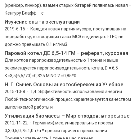
(крейсер, линкор). взамен старых батарей появилась новая –
Кенгуру Блафф – с
Изучение опыта эксплуатации
2019-6-15 · Каждая новая партия мусора, поступившая на
переработку, в отходящих газах МСЗ в единицах I-TEQ не
должно превышать 0,1 нг/нм3.
Паровой котел ДЕ 6,5-14 ГМ – реферат, курсовая
Для котлов паропроизводительностью 1 тонна и выше
рекомендуется паропроизводительность котла, D = 6,5
К=3,5(6,5/70)=0,325 М NO 2 =0,85*0
Н. Г. Сычев Основы энергосбережения Учебное
2015-10-8 · 1,4. Эффективность использования энергии
Любой технологический процесс характеризуется качеством
выполняемой работы и
Утилизация биомассы – Мир отходов: вторсырье
2012-11-22 · Германия):мех. универсальные прессы
0,3;0,5;0,75;1,0 т/ч * прессы горячего прессования
Производительность 1 тонна в час. размер