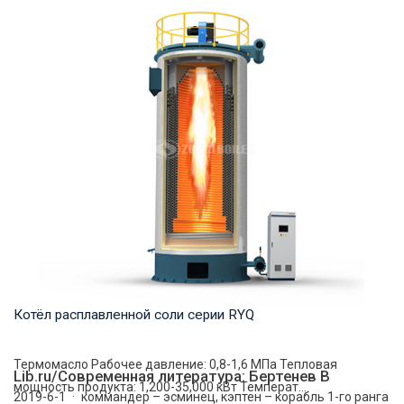
Горячая вода Рабочее давление: 1.0-1.6 МПа Тепловая
мощность продукта: 7-70 МВт Температура на...
Котёл расплавленной соли серии RYQ
Термомасло Рабочее давление: 0,8-1,6 МПа Тепловая
Lib.ru/Современная литература: Бертенев В
мощность продукта: 1,200-35,000 кВт Температ...
2019-6-1 · коммандер – эсминец, кэптен – корабль 1-го ранга