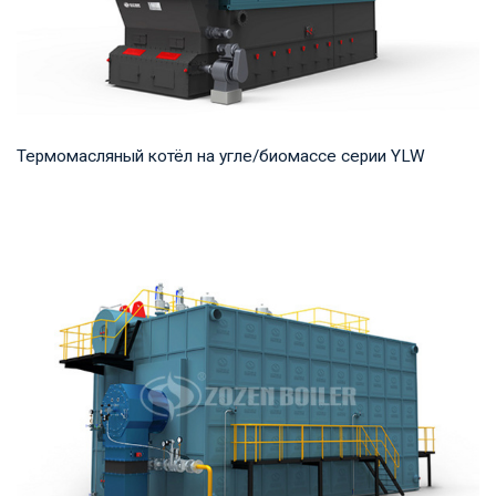
Термомасляный котёл на угле/биомассе серии YLW
Термомасло Рабочее давление: 0,8-1,0 МПа Тепловая
мощность продукта: 1,400-29,000 кВт Температ...