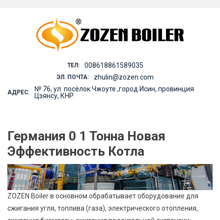
Skip
to
content
008618861589035
ТЕЛ:
zhulin@zozen.com
ЭЛ. ПОЧТА:
№ 76, ул. посёлок Чжоуте ,город Исин, провинция
АДРЕС:
Цзянсу, КНР
Германия 0 1 Тонна Новая
Эффективность Котла
ZOZEN Boiler в основном обрабатывает оборудование для
сжигания угля, топлива (газа), электрического отопления,