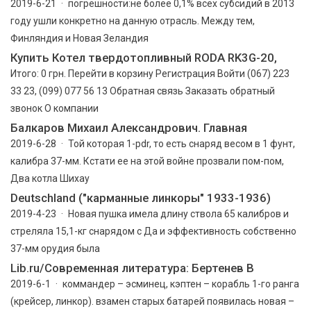
2019-6-21 · погрешности:не более 0,1% всех субсидий в 2013
году ушли конкретно на данную отрасль. Между тем,
Финляндия и Новая Зеландия
Купить Котел твердотопливный RODA RK3G-20,
Итого: 0 грн. Перейти в корзину Регистрация Войти (067) 223
33 23, (099) 077 56 13 Обратная связь Заказать обратный
звонок О компании
Балкаров Михаил Александрович. Главная
2019-6-28 · Той которая 1-pdr, то есть снаряд весом в 1 фунт,
калибра 37-мм. Кстати ее на этой войне прозвали пом-пом,
Два котла Шихау
Deutschland ("карманные линкоры" 1933-1936)
2019-4-23 · Новая пушка имела длину ствола 65 калибров и
стреляла 15,1-кг снарядом с Да и эффективность собственно
37-мм орудия была
Lib.ru/Современная литература: Бертенев В
2019-6-1 · коммандер – эсминец, кэптен – корабль 1-го ранга
(крейсер, линкор). взамен старых батарей появилась новая –