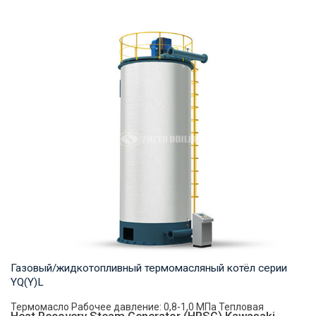
Пар Рабочее давление: 0,7-2,5 МПа Тепловая мощность
продукта: 1-20 т/ч Температура на выходе: ...
Газовый/жидкотопливный термомасляный котёл серии
YQ(Y)L
Термомасло Рабочее давление: 0,8-1,0 МПа Тепловая
Heat Recovery Steam Generator (HRSG) Kawasaki