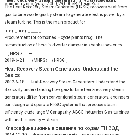
мощность продукта: 7,000-29,000 кВт Температ...
The Heat Recovery Steam Generator (HRSG) recovers heat from
gas turbine waste gas by steam to generate electric power by a
steam turbine. This is the main product for
hrsg_hrsg_____
Procurement for combined – cycle plants hrsg . The
reconstruction of hrsg ‘ s diverter damper in zhenhai power co
（HRSG） –
2019-6-21 · （MHPS）（HRSG ）
Heat-Recovery Steam Generators: Understand the
Basics
2002-6-18 · Heat-Recovery Steam Generators: Understand the
Basics By understanding how gas-turbine heat-recovery steam
generators differ from conventional steam generators, engineers
can design and operate HRSG systems that produce steam
efficiently. clude large V. Ganapathy, ABCO Industries G as turbines
with heat -recovery – steam
Классификационные решения по кодам ТН ВЭД
2014-12-10 · «Котел отопительный» – предназначен для