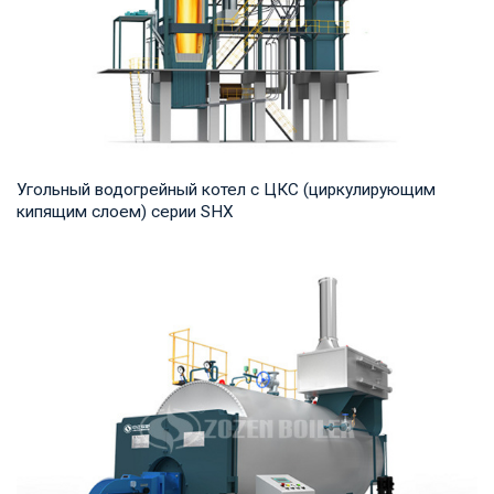
Угольный водогрейный котел с ЦКС (циркулирующим
кипящим слоем) серии SHX
Горячая вода Рабочее давление: 1,25-2,5 МПа Тепловая
мощность продукта: 7-91 МВт Температура н...