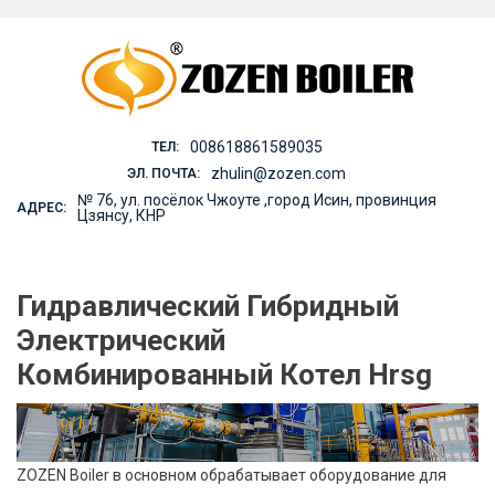
Skip
to
content
008618861589035
ТЕЛ:
zhulin@zozen.com
ЭЛ. ПОЧТА:
№ 76, ул. посёлок Чжоуте ,город Исин, провинция
АДРЕС:
Цзянсу, КНР
Гидравлический Гибридный
Электрический
Комбинированный Котел Hrsg
ZOZEN Boiler в основном обрабатывает оборудование для