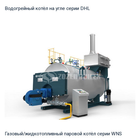
Водогрейный котёл на угле серии DHL
Горячая вода Рабочее давление: 1,25-1,6 МПа Тепловая
мощность продукта: 29-140 МВт Температура...
Газовый/жидкотопливный паровой котёл серии WNS