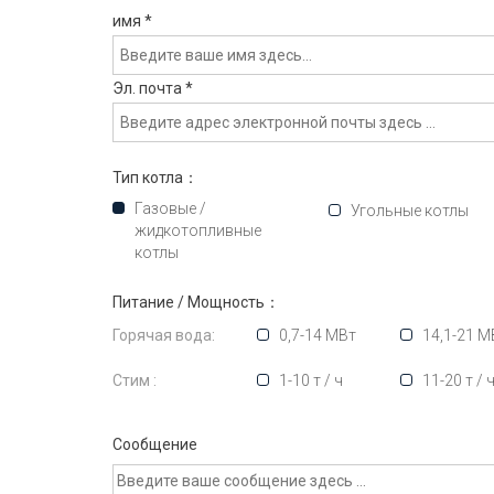
имя
*
Эл. почта
*
Тип котла：
Газовые /
Угольные котлы
жидкотопливные
котлы
Питание / Мощность：
Горячая вода:
0,7-14 МВт
14,1-21 М
Стим :
1-10 т / ч
11-20 т / 
Сообщение