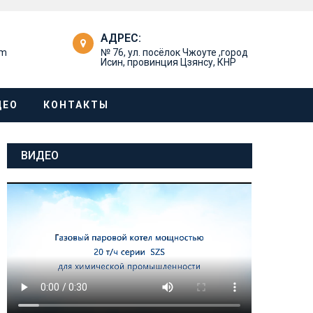
АДРЕС:
om
№ 76, ул. посёлок Чжоуте ,город
Исин, провинция Цзянсу, КНР
ДЕО
КОНТАКТЫ
ВИДЕО