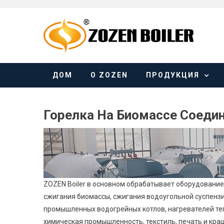
Skip
to
content
ДОМ
О ZOZEN
ПРОДУКЦИЯ
Горелка На Биомассе Соеди
ZOZEN Boiler в основном обрабатывает оборудование 
сжигания биомассы, сжигания водоугольной суспензии
промышленных водогрейных котлов, нагревателей теп
химическая промышленность, текстиль, печать и краше