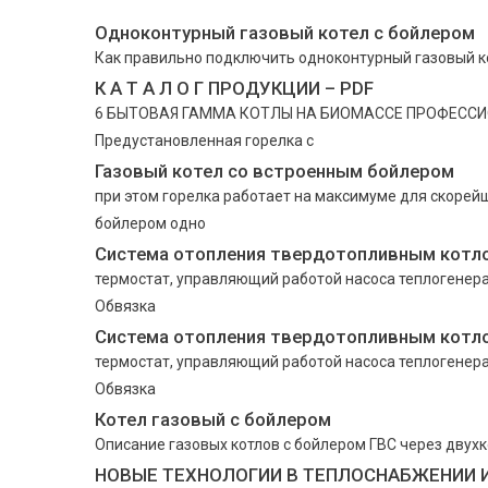
Одноконтурный газовый котел с бойлером
Как правильно подключить одноконтурный газовый кот
К А Т А Л О Г ПРОДУКЦИИ – PDF
6 БЫТОВАЯ ГАММА КОТЛЫ НА БИОМАССЕ ПРОФЕССИОН
Предустановленная горелка с
Газовый котел со встроенным бойлером
при этом горелка работает на максимуме для скорейш
бойлером одно
Система отопления твердотопливным котло
термостат, управляющий работой насоса теплогенера
Обвязка
Система отопления твердотопливным котло
термостат, управляющий работой насоса теплогенера
Обвязка
Котел газовый с бойлером
Описание газовых котлов с бойлером ГВС через дву
НОВЫЕ ТЕХНОЛОГИИ В ТЕПЛОСНАБЖЕНИИ 