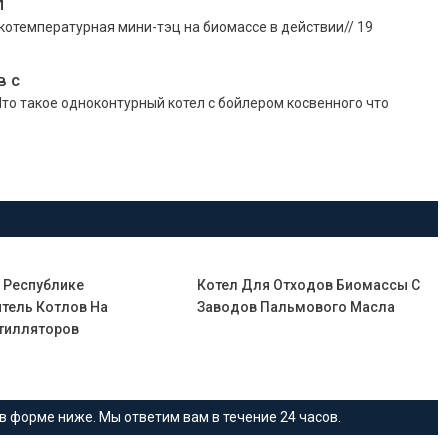
И
отемпературная мини-тэц на биомассе в действии// 19
в с
Что такое одноконтурный котел с бойлером косвенного что
 Республике
Котел Для Отходов Биомассы С
тель Котлов На
Заводов Пальмового Масла
тилляторов
в форме ниже. Мы ответим вам в течение 24 часов.