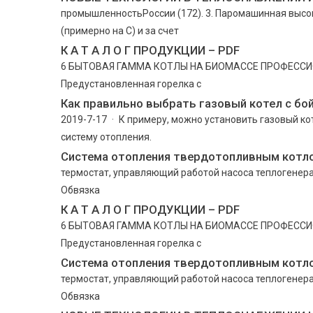
промышленностьРоссии (172). 3. Паромашинная высок
(примерно на С) и за счет
К А Т А Л О Г ПРОДУКЦИИ – PDF
6 БЫТОВАЯ ГАММА КОТЛЫ НА БИОМАССЕ ПРОФЕССИОН
Предустановленная горелка с
Как правильно выбрать газовый котел с бо
2019-7-17 · К примеру, можно установить газовый кот
систему отопления.
Система отопления твердотопливным котло
термостат, управляющий работой насоса теплогенера
Обвязка
К А Т А Л О Г ПРОДУКЦИИ – PDF
6 БЫТОВАЯ ГАММА КОТЛЫ НА БИОМАССЕ ПРОФЕССИОН
Предустановленная горелка с
Система отопления твердотопливным котло
термостат, управляющий работой насоса теплогенера
Обвязка