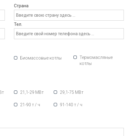
Страна
Тел.
Термомасляные
Биомассовые котлы
котлы
Вт
21,1-29 МВт
29,1-75 МВт
ч
21-90 т / ч
91-140 т / ч