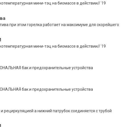
отемпературная мини-тэц на биомассе в действии// 19
ева
тива при этом горелка работает на максимуме для скорейшего
И
отемпературная мини-тэц на биомассе в действии// 19
АЛЬНАЯ бак и предохранительные устройства
АЛЬНАЯ бак и предохранительные устройства
м и рециркуляцией а нижний патрубок соединяется с трубой
И