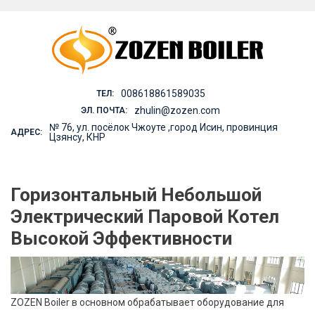
Skip
to
content
008618861589035
ТЕЛ:
zhulin@zozen.com
ЭЛ. ПОЧТА:
№ 76, ул. посёлок Чжоуте ,город Исин, провинция
АДРЕС:
Цзянсу, КНР
Горизонтальный Небольшой
Электрический Паровой Котел
Высокой Эффективности
ZOZEN Boiler в основном обрабатывает оборудование для