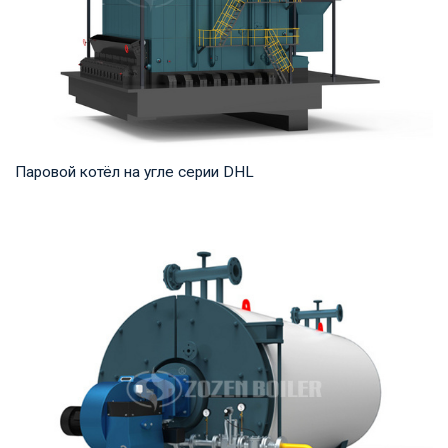
Паровой котёл на угле серии DHL
Пар Рабочее давление: 1,25-5,4 МПа Тепловая мощность
продукта: 20-75 т/ч Температура на выходе...