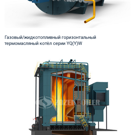
Газовый/жидкотопливный горизонтальный
термомасляный котёл серии YQ(Y)W
Термомасло Рабочее давление: 0,8-1,0 МПа Тепловая
мощность продукта: 700-14,000 кВт Температур...