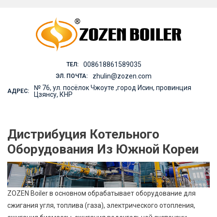
Skip
to
content
008618861589035
ТЕЛ:
zhulin@zozen.com
ЭЛ. ПОЧТА:
№ 76, ул. посёлок Чжоуте ,город Исин, провинция
АДРЕС:
Цзянсу, КНР
Дистрибуция Котельного
Оборудования Из Южной Кореи
ZOZEN Boiler в основном обрабатывает оборудование для
сжигания угля, топлива (газа), электрического отопления,