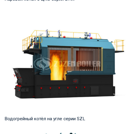
Пар Рабочее давление: 1,25-5,3 МПа Тепловая мощность
продукта: 35-75 т/ч Температура на выходе...
Водогрейный котёл на угле серии SZL