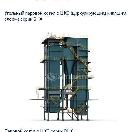
Угольный паровой котел с ЦКС (циркулирующим кипящим
слоем) серии SHX
Пар Рабочее давление: 1,25-2,45 МПа Тепловая мощность
продукта: 10-75 т/ч Температура на выход...
Паровой котёл с ЦКС серии DHX