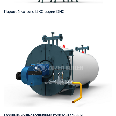
Паровой котёл с ЦКС серии DHX
Пар Рабочее давление: 1,25-5,3 МПа Тепловая мощность
продукта: 35-75 т/ч Температура на выходе...
Газовый/жидкотопливный горизонтальный