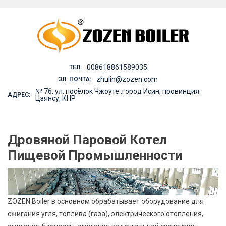
Skip
to
content
008618861589035
ТЕЛ:
zhulin@zozen.com
ЭЛ. ПОЧТА:
№ 76, ул. посёлок Чжоуте ,город Исин, провинция
АДРЕС:
Цзянсу, КНР
Дровяной Паровой Котел
Пищевой Промышленности
ZOZEN Boiler в основном обрабатывает оборудование для
сжигания угля, топлива (газа), электрического отопления,