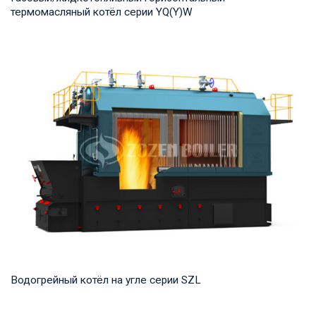
термомасляный котёл серии YQ(Y)W
Термомасло Рабочее давление: 0,8-1,0 МПа Тепловая
мощность продукта: 700-14,000 кВт Температур...
Водогрейный котёл на угле серии SZL