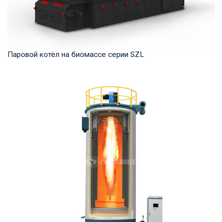
Паровой котёл на биомассе серии SZL
Пар Рабочее давление: 1,0-2,5 МПа Тепловая мощность
продукта: 4-35 т/ч Температура на выходе: ...