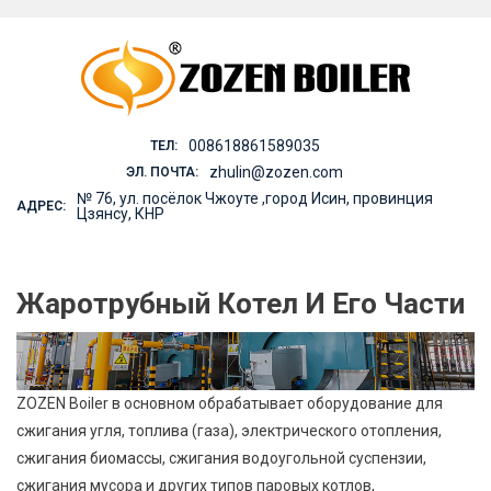
Skip
to
content
008618861589035
ТЕЛ:
zhulin@zozen.com
ЭЛ. ПОЧТА:
№ 76, ул. посёлок Чжоуте ,город Исин, провинция
АДРЕС:
Цзянсу, КНР
Жаротрубный Котел И Его Части
ZOZEN Boiler в основном обрабатывает оборудование для
сжигания угля, топлива (газа), электрического отопления,
сжигания биомассы, сжигания водоугольной суспензии,
сжигания мусора и других типов паровых котлов,