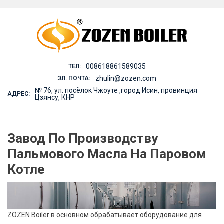
Skip
to
content
008618861589035
ТЕЛ:
zhulin@zozen.com
ЭЛ. ПОЧТА:
№ 76, ул. посёлок Чжоуте ,город Исин, провинция
АДРЕС:
Цзянсу, КНР
Завод По Производству
Пальмового Масла На Паровом
Котле
ZOZEN Boiler в основном обрабатывает оборудование для