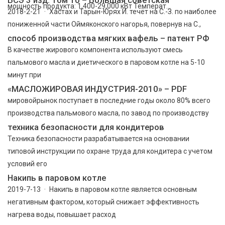
мощность продукта: 1,400-29,000 кВт Температ...
2018-2-21 · Хастах и Тарын-Юрях И. течёт на С.-З. по наиболее
пониженной части Оймяконского нагорья, повернув на С.,
способ производства мягких вафель – патент РФ
В качестве жирового компонента используют смесь
пальмового масла и диетического в паровом котле на 5-10
минут при
«МАСЛОЖИРОВАЯ ИНДУСТРИЯ-2010» – PDF
мировойрынок поступает в последние годы около 80% всего
производства пальмового масла, по завод по производству
техника безопасности для кондитеров
Техника безопасности разрабатывается на основании
типовой инструкции по охране труда для кондитера с учетом
условий его
Накипь в паровом котле
2019-7-13 · Накипь в паровом котле является основным
негативным фактором, который снижает эффективность
нагрева воды, повышает расход