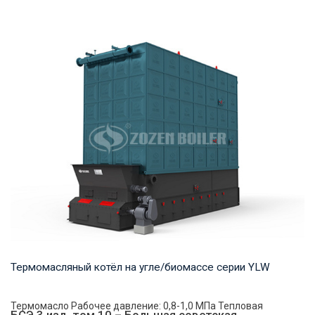
Пар Рабочее давление: 1,25-5,4 МПа Тепловая мощность
продукта: 20-75 т/ч Температура на выходе...
Термомасляный котёл на угле/биомассе серии YLW
Термомасло Рабочее давление: 0,8-1,0 МПа Тепловая
БСЭ 3 изд. том 10 – Большая советская