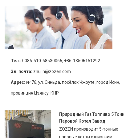
Тел.:
0086-510-68530066, +86-13506151292
Эл. почта:
zhulin@zozen.com
Адрес:
№ 76, ул. Синьда, посёлок Чжоуте ,город Исин,
провинция Цзянсу, КНР
Природный Газ Топливо 5 Тонн
Паровой Котел Завод
ZOZEN производит 5-тонные
паровые котлы с широким