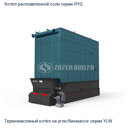
Котёл расплавленной соли серии RYQ
Термомасло Рабочее давление: 0,8-1,6 МПа Тепловая
мощность продукта: 1,200-35,000 кВт Температ...
Термомасляный котёл на угле/биомассе серии YLW