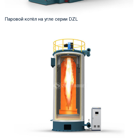
Паровой котёл на угле серии DZL
Пар Рабочее давление: 0,7-2,5 МПа Тепловая мощность
продукта: 2–20 т/ч Температура на выходе: ...