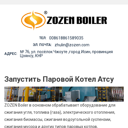
Skip
to
content
008618861589035
ТЕЛ:
zhulin@zozen.com
ЭЛ. ПОЧТА:
№ 76, ул. посёлок Чжоуте ,город Исин, провинция
АДРЕС:
Цзянсу, КНР
Запустить Паровой Котел Атсу
ZOZEN Boiler в основном обрабатывает оборудование для
сжигания угля, топлива (газа), электрического отопления,
сжигания биомассы, сжигания водоугольной суспензии,
сжигания мусора и других типов паровых котлов,