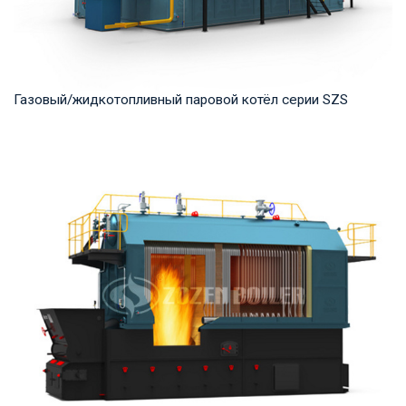
Газовый/жидкотопливный паровой котёл серии SZS
Пар Рабочее давление: 1.25-2.5 MПа Тепловая мощность
продукта: 10-50 т/ч Температура на выходе...