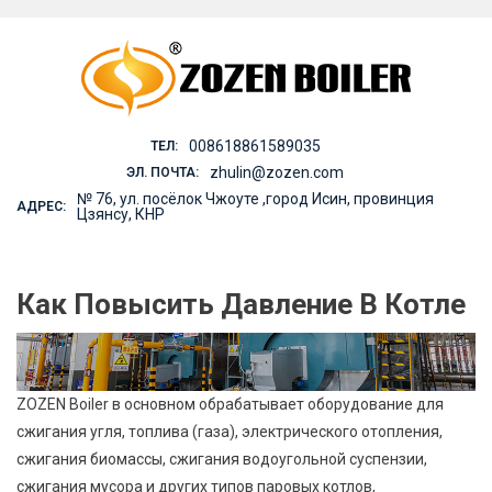
Skip
to
content
008618861589035
ТЕЛ:
zhulin@zozen.com
ЭЛ. ПОЧТА:
№ 76, ул. посёлок Чжоуте ,город Исин, провинция
АДРЕС:
Цзянсу, КНР
Как Повысить Давление В Котле
ZOZEN Boiler в основном обрабатывает оборудование для
сжигания угля, топлива (газа), электрического отопления,
сжигания биомассы, сжигания водоугольной суспензии,
сжигания мусора и других типов паровых котлов,