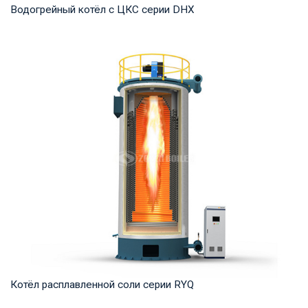
Водогрейный котёл с ЦКС серии DHX
Горячая вода Рабочее давление: 1,25-1,6 МПа Тепловая
мощность продукта: 58-116 МВт Температура...
Котёл расплавленной соли серии RYQ