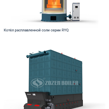
Котёл расплавленной соли серии RYQ
Термомасло Рабочее давление: 0,8-1,6 МПа Тепловая
мощность продукта: 1,200-35,000 кВт Температ...