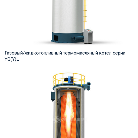
Газовый/жидкотопливный термомасляный котёл серии
YQ(Y)L
Термомасло Рабочее давление: 0,8-1,0 МПа Тепловая
мощность продукта: 7,000-29,000 кВт Температ...