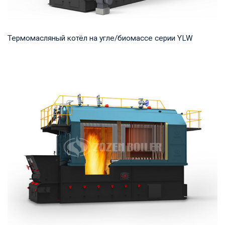
Термомасляный котёл на угле/биомассе серии YLW
Термомасло Рабочее давление: 0,8-1,0 МПа Тепловая
мощность продукта: 1,400-29,000 кВт Температ...