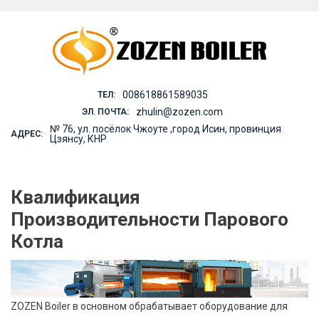
Skip
to
content
008618861589035
ТЕЛ:
zhulin@zozen.com
ЭЛ. ПОЧТА:
№ 76, ул. посёлок Чжоуте ,город Исин, провинция
АДРЕС:
Цзянсу, КНР
Квалификация
Производительности Парового
Котла
ZOZEN Boiler в основном обрабатывает оборудование для