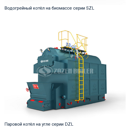
Водогрейный котёл на биомассе серии SZL
Горячая вода Рабочее давление: 1,0-1,25 МПа Тепловая
мощность продукта: 2,8-29 МВт Температура...
Паровой котёл на угле серии DZL