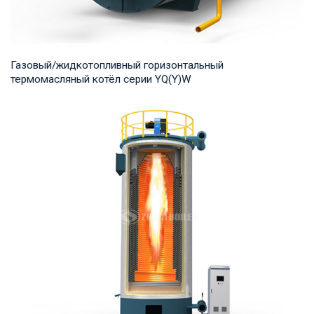
Газовый/жидкотопливный горизонтальный
термомасляный котёл серии YQ(Y)W
Термомасло Рабочее давление: 0,8-1,0 МПа Тепловая
мощность продукта: 700-14,000 кВт Температур...