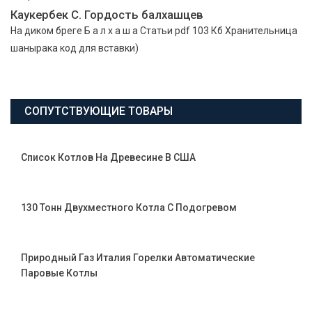
Каукербек С. Гордость балхашцев
На диком бреге Б а л х а ш а Статьи pdf 103 Кб Хранительница
шанырака код для вставки)
СОПУТСТВУЮЩИЕ ТОВАРЫ
Список Котлов На Древесине В США
130 Тонн Двухместного Котла С Подогревом
Природный Газ Италия Горелки Автоматические
Паровые Котлы