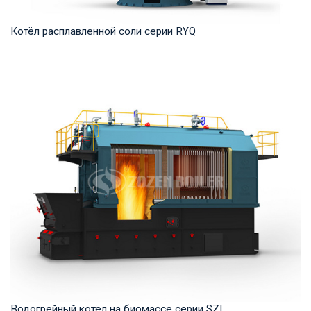
Котёл расплавленной соли серии RYQ
Термомасло Рабочее давление: 0,8-1,6 МПа Тепловая
мощность продукта: 1,200-35,000 кВт Температ...
Водогрейный котёл на биомассе серии SZL