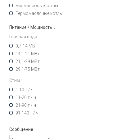
Биомассовые котлы
Термомасляные котлы
Питание / Мощность：
Горячая вода:
0,7-14 МВт
14,1-21 МВт
21,1-29 МВт
29,1-75 МВт
Стим :
1-10 т / ч
11-20 т / ч
21-90 т / ч
91-140 т / ч
Сообщение