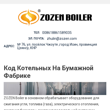
Skip
to
content
008618861589035
ТЕЛ:
zhulin@zozen.com
ЭЛ. ПОЧТА:
№ 76, ул. посёлок Чжоуте ,город Исин, провинция
АДРЕС:
Цзянсу, КНР
Код Котельных На Бумажной
Фабрике
ZOZEN Boiler в основном обрабатывает оборудование для
сжигания угля, топлива (газа), электрического отопления,