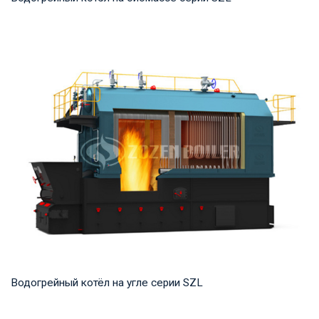
Горячая вода Рабочее давление: 1,0-1,25 МПа Тепловая
мощность продукта: 2,8-29 МВт Температура...
Водогрейный котёл на угле серии SZL