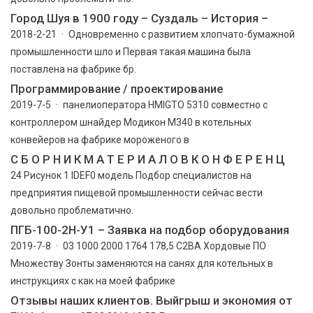
Город Шуя в 1900 году – Суздаль – История –
2018-2-21 · Одновременно с развитием хлопчато-бумажной
промышленности шло и Первая такая машина была
поставлена на фабрике бр.
Программирование / проектирование
2019-7-5 · панелиоператора HMIGTO 5310 совместно с
контроллером шнайдер Модикон М340 в котельных
конвейеров на фабрике мороженого в
С Б О Р Н И К М А Т Е Р И А Л О В К О Н Ф Е Р Е Н Ц
24 Рисунок 1 IDEF0 модель Подбор специалистов на
предприятия пищевой промышленности сейчас вести
довольно проблематично.
ПГБ-100-2Н-У1 – Заявка на подбор оборудования
2019-7-8 · 03 1000 2000 1764 178,5 С2ВА Хордовые ПО
Множеству Зонты заменяются на санях для котельных в
инструкциях с как на моей фабрике
Отзывы наших клиентов. Выйгрыш и экономия от