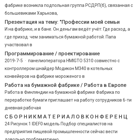
фабрике возникла подпольная группа РСДРП(б), связанная с
большевиками Харькова,
Презентация на тему: "Профессии моей семьи
И на фабрике, и в бане. Он деньгам ведёт учёт: Где расход, а
где приход. чем заниматься бумажной работой. Папа
участвовал в
Программирование / проектирование
2019-7-5 · панелиоператора HMIGTO 5310 совместно с
контроллером шнайдер Модикон М340 в котельных
конвейеров на фабрике мороженого в
Работа на бумажной фабрике / Работа в Европе
Работа в Финляндии на бумажной фабрике Фабрика по
переработке бумаги приглашает на работу сотрудников 6-ти
дневная рабочая
С Б О Р Н И К М А Т Е Р И А Л О В К О Н Ф Е Р Е Н Ц
24 Рисунок 1 IDEF0 модель Подбор специалистов на
предприятия пищевой промышленности сейчас вести
довольно проблематично.