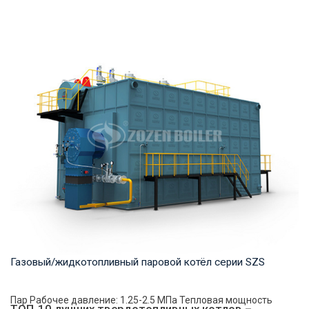
Горячая вода Рабочее давление: 1,25-1,6 МПа Тепловая
мощность продукта: 29-140 МВт Температура...
Газовый/жидкотопливный паровой котёл серии SZS
Пар Рабочее давление: 1.25-2.5 MПа Тепловая мощность
ТОП-10 лучших твердотопливных котлов –