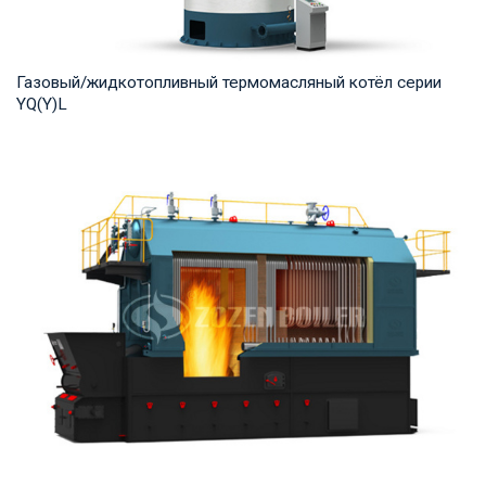
Газовый/жидкотопливный термомасляный котёл серии
YQ(Y)L
Термомасло Рабочее давление: 0,8-1,0 МПа Тепловая
мощность продукта: 7,000-29,000 кВт Температ...