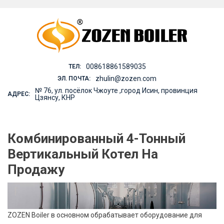
Skip
to
content
008618861589035
ТЕЛ:
zhulin@zozen.com
ЭЛ. ПОЧТА:
№ 76, ул. посёлок Чжоуте ,город Исин, провинция
АДРЕС:
Цзянсу, КНР
Комбинированный 4-Тонный
Вертикальный Котел На
Продажу
ZOZEN Boiler в основном обрабатывает оборудование для