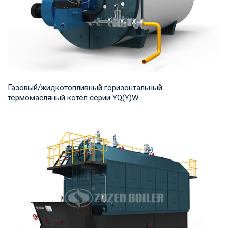
Газовый/жидкотопливный горизонтальный
термомасляный котёл серии YQ(Y)W
Термомасло Рабочее давление: 0,8-1,0 МПа Тепловая
мощность продукта: 700-14,000 кВт Температур...