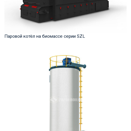
Паровой котёл на биомассе серии SZL
Пар Рабочее давление: 1,0-2,5 МПа Тепловая мощность
продукта: 4-35 т/ч Температура на выходе: ...