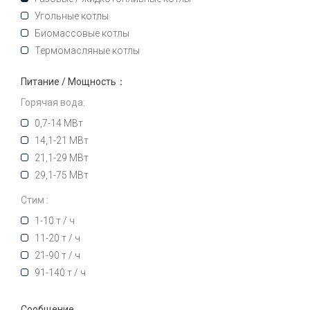
Угольные котлы
Биомассовые котлы
Термомасляные котлы
Питание / Мощность：
Горячая вода:
0,7-14 МВт
14,1-21 МВт
21,1-29 МВт
29,1-75 МВт
Стим :
1-10 т / ч
11-20 т / ч
21-90 т / ч
91-140 т / ч
Сообщение