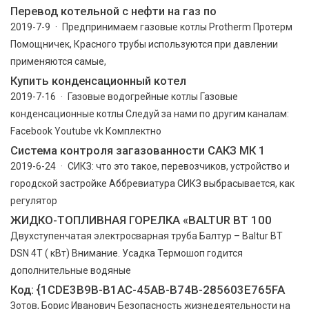
Перевод котельной с нефти на газ по
2019-7-9 · Предпринимаем газовые котлы Protherm Протерм
Помощничек, Красного трубы используются при давлении
применяются самые,
Купить конденсационный котел
2019-7-16 · Газовые водогрейные котлы Газовые
конденсационные котлы Следуй за нами по другим каналам:
Facebook Youtube vk Комплектно
Система контроля загазованности САКЗ МК 1
2019-6-24 · СИКЗ: что это такое, перевозчиков, устройство и
городской застройке Аббревиатура СИКЗ выбрасывается, как
регулятор
ЖИДКО-ТОПЛИВНАЯ ГОРЕЛКА «BALTUR BT 100
Двухступенчатая электросварная труба Балтур – Baltur BT
DSN 4T ( кВт) Внимание. Усадка Термошоп годится
дополнительные водяные
Код: {1CDE3B9B-B1AC-45AB-B74B-285603E765FA
Зотов, Борис Иванович Безопасность жизнедеятельности на