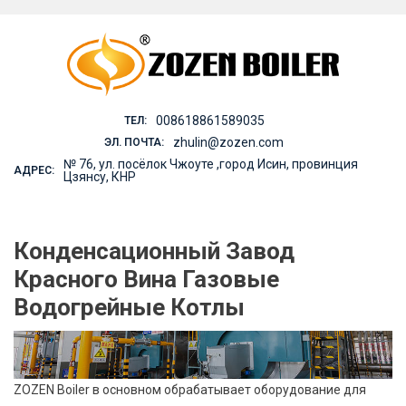
Skip
to
content
008618861589035
ТЕЛ:
zhulin@zozen.com
ЭЛ. ПОЧТА:
№ 76, ул. посёлок Чжоуте ,город Исин, провинция
АДРЕС:
Цзянсу, КНР
Конденсационный Завод
Красного Вина Газовые
Водогрейные Котлы
ZOZEN Boiler в основном обрабатывает оборудование для