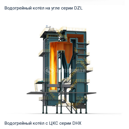
Водогрейный котёл на угле серии DZL
Горячая вода Рабочее давление: 0,7-1,25 МПа Тепловая
мощность продукта: 1,4 -14 МВт Температур...
Водогрейный котёл с ЦКС серии DHX