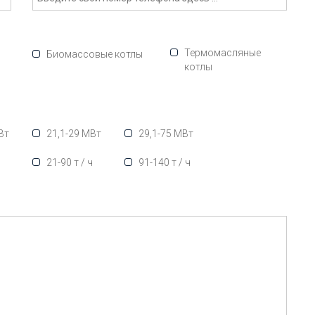
Термомасляные
Биомассовые котлы
котлы
Вт
21,1-29 МВт
29,1-75 МВт
ч
21-90 т / ч
91-140 т / ч