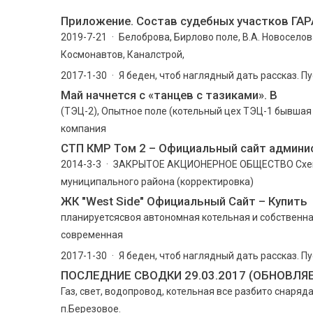
Приложение. Состав судебных участков ГА
2019-7-21 · Белоброва, Бирлово поле, В.А. Новосело
Космонавтов, Каналстрой,
2017-1-30 · Я беден, чтоб наглядный дать рассказ. Пу
Май начнется с «танцев с тазиками». В
(ТЭЦ-2), Опытное поле (котельный цех ТЭЦ-1 бывшая
компания
СТП КМР Том 2 – Официальный сайт админи
2014-3-3 · ЗАКРЫТОЕ АКЦИОНЕРНОЕ ОБЩЕСТВО Схема
муниципального района (корректировка)
ЖК "West Side" Официальный Сайт – Купить
планируетсясвоя автономная котельная и собственн
современная
2017-1-30 · Я беден, чтоб наглядный дать рассказ. Пу
ПОСЛЕДНИЕ СВОДКИ 29.03.2017 (ОБНОВЛЯ
Газ, свет, водопровод, котельная все разбито снаряд
п.Березовое.