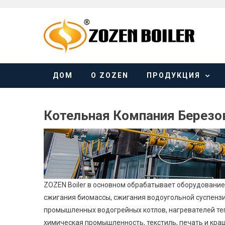
Skip
to
content
ДОМ
О ZOZEN
ПРОДУКЦИЯ
Котельная Компания Березо
ZOZEN Boiler в основном обрабатывает оборудование 
сжигания биомассы, сжигания водоугольной суспензии
промышленных водогрейных котлов, нагревателей теп
химическая промышленность, текстиль, печать и краше