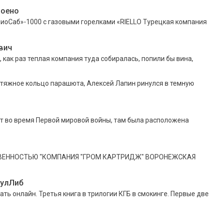
роено
«ЗиоCаб»-1000 с газовыми горелками «RIELLO Турецкая компания
вич
 как раз теплая компания туда собиралась, попили бы вина,
жное кольцо парашюта, Алексей Лапин ринулся в темную
т во время Первой мировой войны, там была расположена
СТВЕННОСТЬЮ "КОМПАНИЯ "ГРОМ КАРТРИДЖ" ВОРОНЕЖСКАЯ
КулЛиб
ать онлайн. Третья книга в трилогии КГБ в смокинге. Первые две