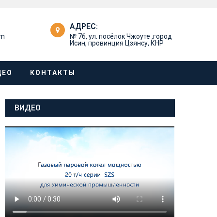
АДРЕС:
om
№ 76, ул. посёлок Чжоуте ,город
Исин, провинция Цзянсу, КНР
ДЕО
КОНТАКТЫ
ВИДЕО