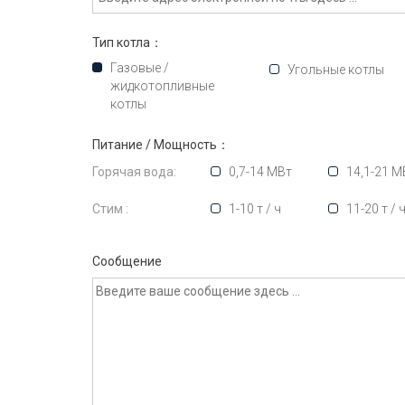
Тип котла：
Газовые /
Угольные котлы
жидкотопливные
котлы
Питание / Мощность：
Горячая вода:
0,7-14 МВт
14,1-21 М
Стим :
1-10 т / ч
11-20 т / 
Сообщение