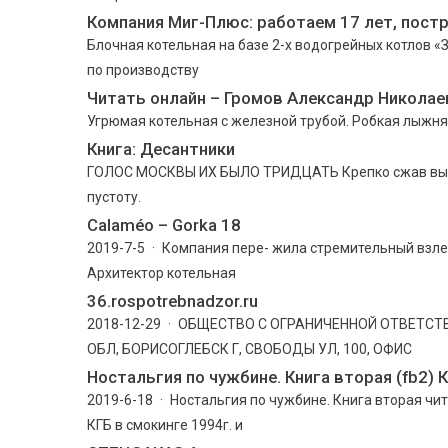
Компания Миг-Плюс: работаем 17 лет, пост
Блочная котельная на базе 2-х водогрейных котлов 
по производству
Читать онлайн – Громов Александр Николае
Угрюмая котельная с железной трубой. Робкая лыжня,
Книга: Десантники
ГОЛОС МОСКВЫ ИХ БЫЛО ТРИДЦАТЬ Крепко сжав вытя
пустоту.
Calaméo – Gorka 18
2019-7-5 · Компания пере- жила стремительный взле
Архитектор котельная
36.rospotrebnadzor.ru
2018-12-29 · ОБЩЕСТВО С ОГРАНИЧЕННОЙ ОТВЕТ
ОБЛ, БОРИСОГЛЕБСК Г, СВОБОДЫ УЛ, 100, ОФИС
Ностальгия по чужбине. Книга вторая (fb2) 
2019-6-18 · Ностальгия по чужбине. Книга вторая чит
КГБ в смокинге 1994г. и