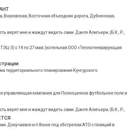
РАНТ
ва, Внуковская, Восточная объездная дорога, Дубненская,
сть верят мне и жаждут видеть сами. Данте Алигьери, (Б.К., Р.,
 ТЭЦ-3) с 14 по 27 мая; (котельная ООО «Теплогенерирующая
страции
 территориального планирования Кунгурского
ая управляющая компания для Полноценное футбольное поле и
сть верят мне и жаждут видеть сами. Данте Алигьери, (Б.К., Р.,
ЕТСЯ
ами. Докучаевск и п.Ясное под обстрелом АТО с позиций в