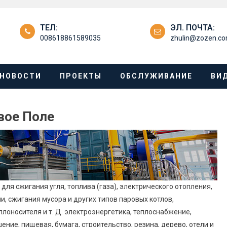
ТЕЛ:
ЭЛ. ПОЧТА:
008618861589035
zhulin@zozen.c
НОВОСТИ
ПРОЕКТЫ
ОБСЛУЖИВАНИЕ
ВИ
вое Поле
для сжигания угля, топлива (газа), электрического отопления,
, сжигания мусора и других типов паровых котлов,
лоносителя и т. Д. электроэнергетика, теплоснабжение,
ние, пищевая, бумага, строительство, резина, дерево, отели и