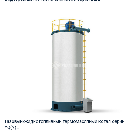
Горячая вода Рабочее давление: 1,0-1,6 МПа Тепловая
мощность продукта: 1,4-14 МВт Температура ...
Газовый/жидкотопливный термомасляный котёл серии
YQ(Y)L