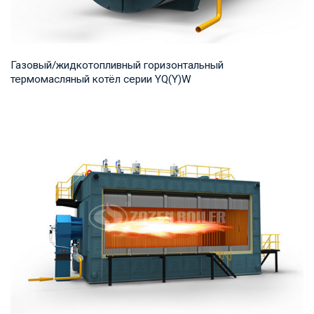
Газовый/жидкотопливный горизонтальный
термомасляный котёл серии YQ(Y)W
Термомасло Рабочее давление: 0,8-1,0 МПа Тепловая
мощность продукта: 700-14,000 кВт Температур...