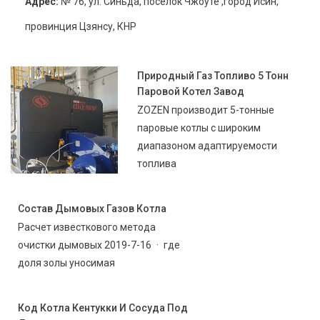
Адрес:
№ 76, ул. Синьда, посёлок Чжоуте ,город Исин,
провинция Цзянсу, КНР
Природный Газ Топливо 5 Тонн
Паровой Котел Завод
ZOZEN производит 5-тонные
паровые котлы с широким
диапазоном адаптируемости
топлива
Состав Дымовых Газов Котла
Расчет известкового метода
очистки дымовых 2019-7-16 · где
доля золы уносимая
Код Котла Кентукки И Сосуда Под