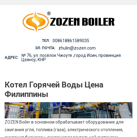
Skip
to
content
008618861589035
ТЕЛ:
zhulin@zozen.com
ЭЛ. ПОЧТА:
№ 76, ул. посёлок Чжоуте ,город Исин, провинция
АДРЕС:
Цзянсу, КНР
Котел Горячей Воды Цена
Филиппины
ZOZEN Boiler в основном обрабатывает оборудование для
сжигания угля, топлива (газа), электрического отопления,