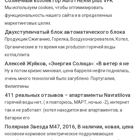
Солнечный коллектор AuroTHERM plus VFK
Мы используем cookies, чтобы оптимизировать
функциональность нашего сайта и в определенных
маркетинговых целях.
Двухступенчатый блок автоматического блока
Продукции:Сжиганию, Горелка, Воздухонагревателя, Котел,
Органические в то время как producion горячей воды
котла,плита
Алексей Жуйков, «Энергия Солнца»: «В ветер я не
Ну а потом кризис миновал, цена барреля нефти поднялась,
очень много технологий было загублено. Португалия,
Филиппины
411 реальных отзывов – апартаменты Navratilova
горячей воды нет, ( я повторюсь, МАРТ, ночью -2), интернет
так и не работает. (котел находится вне апартаментов, а
батареи его
Полярная Звезда М47, 2016, В наличии, новая, цена
носовоеи кормовое электрическое подруливающее