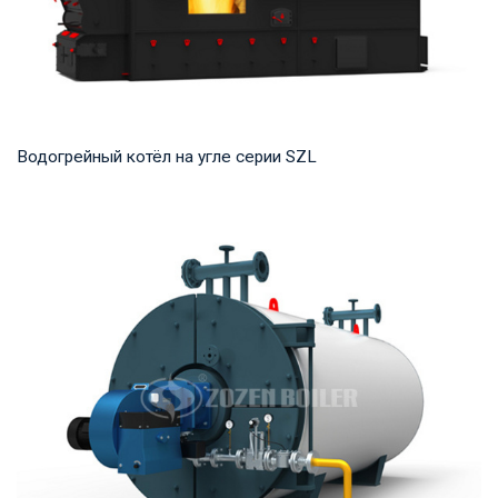
Водогрейный котёл на угле серии SZL
Горячая вода Рабочее давление: 1,0-1,25 МПа Тепловая
мощность продукта: 2,8-29 МВт Температура...