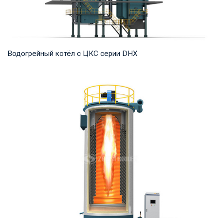
Водогрейный котёл с ЦКС серии DHX
Горячая вода Рабочее давление: 1,25-1,6 МПа Тепловая
мощность продукта: 58-116 МВт Температура...