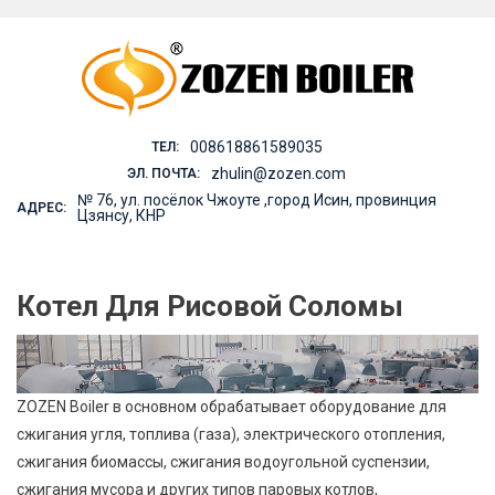
Skip
to
content
008618861589035
ТЕЛ:
zhulin@zozen.com
ЭЛ. ПОЧТА:
№ 76, ул. посёлок Чжоуте ,город Исин, провинция
АДРЕС:
Цзянсу, КНР
Котел Для Рисовой Соломы
ZOZEN Boiler в основном обрабатывает оборудование для
сжигания угля, топлива (газа), электрического отопления,
сжигания биомассы, сжигания водоугольной суспензии,
сжигания мусора и других типов паровых котлов,