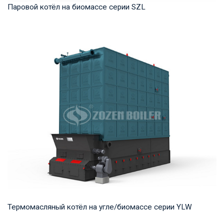
Паровой котёл на биомассе серии SZL
Пар Рабочее давление: 1,0-2,5 МПа Тепловая мощность
продукта: 4-35 т/ч Температура на выходе: ...
Термомасляный котёл на угле/биомассе серии YLW