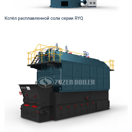
Котёл расплавленной соли серии RYQ
Термомасло Рабочее давление: 0,8-1,6 МПа Тепловая
мощность продукта: 1,200-35,000 кВт Температ...