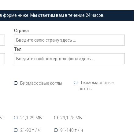
в форме ниже. Мы ответим вам в течение 24 часов.
Страна
Тел.
Термомасляные
Биомассовые котлы
котлы
Вт
21,1-29 МВт
29,1-75 МВт
ч
21-90 т / ч
91-140 т / ч