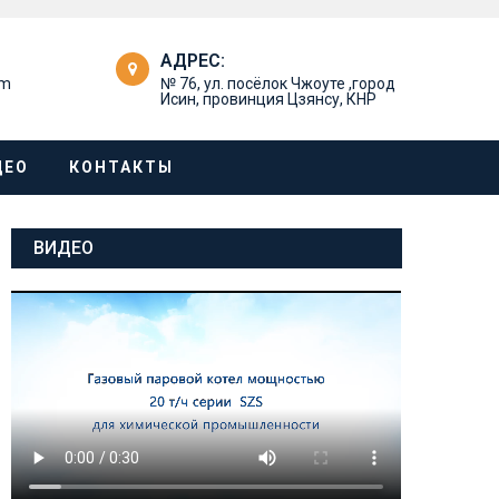
АДРЕС:
om
№ 76, ул. посёлок Чжоуте ,город
Исин, провинция Цзянсу, КНР
ДЕО
КОНТАКТЫ
ВИДЕО