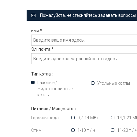
Пожалуйста, не стесняйтесь задавать вопросы 
имя
*
Эл. почта
*
Тип котла：
Газовые /
Угольные котлы
жидкотопливные
котлы
Питание / Мощность：
Горячая вода:
0,7-14 МВт
14,1-21 М
Стим :
1-10 т / ч
11-20 т / 