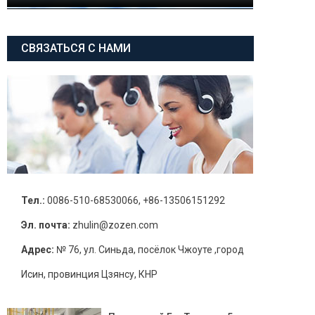
СВЯЗАТЬСЯ С НАМИ
Тел.:
0086-510-68530066, +86-13506151292
Эл. почта:
zhulin@zozen.com
Адрес:
№ 76, ул. Синьда, посёлок Чжоуте ,город
Исин, провинция Цзянсу, КНР