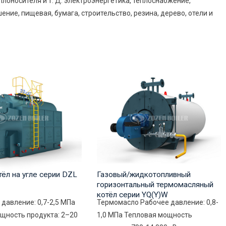
лоносителя и т. Д. электроэнергетика, теплоснабжение,
ние, пищевая, бумага, строительство, резина, дерево, отели и
ёл на угле серии DZL
Газовый/жидкотопливный
горизонтальный термомасляный
котёл серии YQ(Y)W
 давление: 0,7-2,5 МПа
Термомасло Рабочее давление: 0,8-
щность продукта: 2–20
1,0 МПа Тепловая мощность