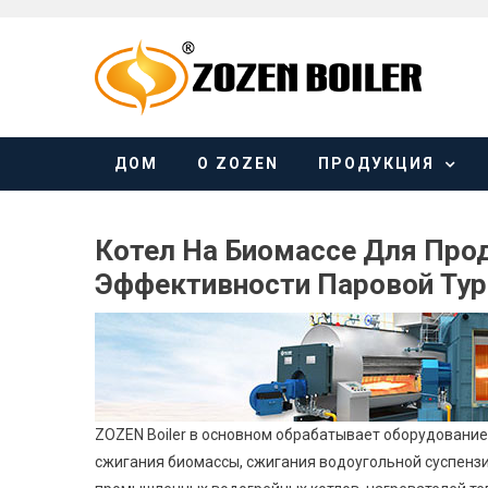
Skip
to
content
ДОМ
О ZOZEN
ПРОДУКЦИЯ
Котел На Биомассе Для Про
Эффективности Паровой Ту
ZOZEN Boiler в основном обрабатывает оборудование 
сжигания биомассы, сжигания водоугольной суспензии