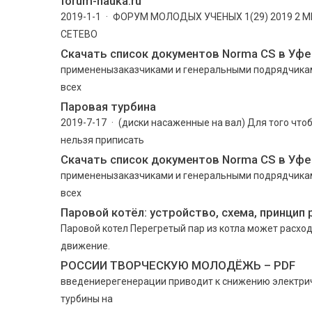
forum-nauka.ru
2019-1-1 · ФОРУМ МОЛОДЫХ УЧЕНЫХ 1(29) 2019 
СЕТЕВО
Скачать список документов Norma CS в Уфе 
примененызаказчиками и генеральными подрядчиками
всех
Паровая турбина
2019-7-17 · (диски насаженные на вал) Для того чт
нельзя приписать
Скачать список документов Norma CS в Уфе 
примененызаказчиками и генеральными подрядчиками
всех
Паровой котёл: устройство, схема, принцип
Паровой котел Перегретый пар из котла может расхо
движение.
РОССИИ ТВОРЧЕСКУЮ МОЛОДЁЖЬ – PDF
введениерегенерации приводит к снижению электрич
турбины на