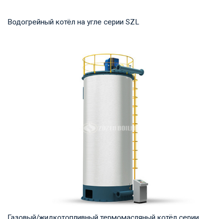
Водогрейный котёл на угле серии SZL
Горячая вода Рабочее давление: 1,0-1,25 МПа Тепловая
мощность продукта: 2,8-29 МВт Температура...
Газовый/жидкотопливный термомасляный котёл серии