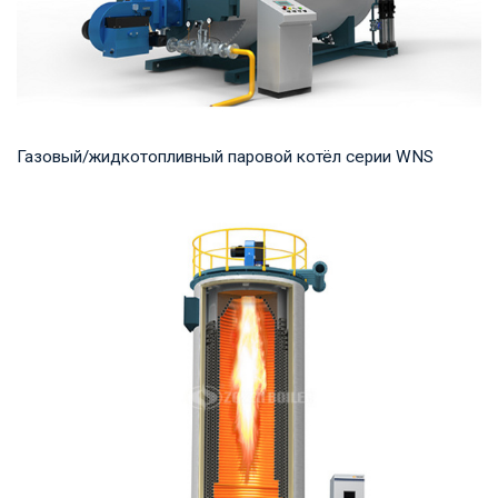
Газовый/жидкотопливный паровой котёл серии WNS
Пар Рабочее давление: 0,7-2,5 МПа Тепловая мощность
продукта: 1-20 т/ч Температура на выходе: ...