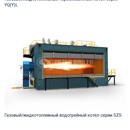
YQ(Y)L
Термомасло Рабочее давление: 0,8-1,0 МПа Тепловая
мощность продукта: 7,000-29,000 кВт Температ...
Газовый/жидкотопливный водогрейный котёл серии SZS