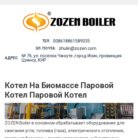
Skip
to
content
008618861589035
ТЕЛ:
zhulin@zozen.com
ЭЛ. ПОЧТА:
№ 76, ул. посёлок Чжоуте ,город Исин, провинция
АДРЕС:
Цзянсу, КНР
Котел На Биомассе Паровой
Котел Паровой Котел
ZOZEN Boiler в основном обрабатывает оборудование для
сжигания угля, топлива (газа), электрического отопления,