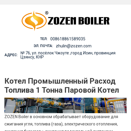
Skip
to
content
008618861589035
ТЕЛ:
zhulin@zozen.com
ЭЛ. ПОЧТА:
№ 76, ул. посёлок Чжоуте ,город Исин, провинция
АДРЕС:
Цзянсу, КНР
Котел Промышленный Расход
Топлива 1 Тонна Паровой Котел
ZOZEN Boiler в основном обрабатывает оборудование для
сжигания угля, топлива (газа), электрического отопления,