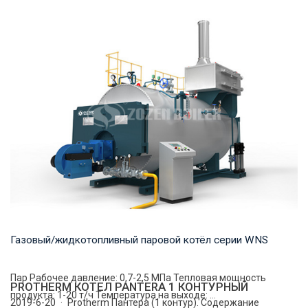
Термомасло Рабочее давление: 0,8-1,0 МПа Тепловая
мощность продукта: 1,400-29,000 кВт Температ...
Газовый/жидкотопливный паровой котёл серии WNS
Пар Рабочее давление: 0,7-2,5 МПа Тепловая мощность
PROTHERM КОТЕЛ PANTERA 1 КОНТУРНЫЙ
продукта: 1-20 т/ч Температура на выходе: ...
2019-6-20 · Protherm Пантера (1 контур). Содержание