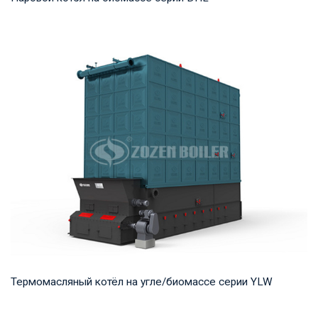
Пар Рабочее давление: 1,25-5,4 МПа Тепловая мощность
продукта: 20-75 т/ч Температура на выходе...
Термомасляный котёл на угле/биомассе серии YLW