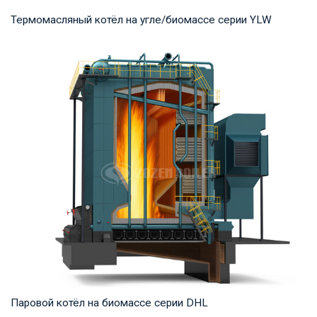
Термомасляный котёл на угле/биомассе серии YLW
Термомасло Рабочее давление: 0,8-1,0 МПа Тепловая
мощность продукта: 1,400-29,000 кВт Температ...
Паровой котёл на биомассе серии DHL