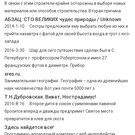
В связи с этим строители крайне осторожны в выборе новых
материалов или способов строительства. Вторая причина
АБЗАЦ: СТО ВЕЛИКИХ чудес природы / Unknown
2014-1-10 · Сестры предложили ему выбрать любую из них и
прийти назавтра с фатой для своей Высота входа в грот с юго-
запада
2016-3-30 · Шар для сего путешествия сделан был в С.
Петербурге г. профессором Робертсоном и имел 27
французских футов в диаметре. Прибор
xres.ru
Занимательная география . География – одна из древнейших
наук человечества. Вот уже почти 5000 лет з
Т.Н.Дубровская. Виват, Нострадамус!
2016-8-16 · Второе дитя в союзе с римлянами лавиной
бросится вперед и дважды предпримет Святое место
превратится в хлев для скота
Здесь найдется все!
Программно-аппаратный комплекс с веб-интерфейсом,