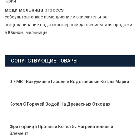
Юрий
меди мельница procces
себеультратонкое измельчение и окислительное
выщелачивание под атмосферным давлением. для продажи
в Южной . мельницы
СОПУТСТВУЮЩИЕ ТОВАРЫ
0 7 МВт Вакуумные Газовые Водогрейные Котлы Марки
Котел С Горячей Водой На Древесных Отходах
Фритюрница Прочный Котел 5v Нагревательный
Элемент