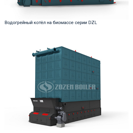
Водогрейный котёл на биомассе серии DZL
Горячая вода Рабочее давление: 1,0-1,6 МПа Тепловая
мощность продукта: 1,4-14 МВт Температура ...