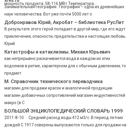
мощность продукта: 58-116 МВт Температура...
Занимательная география . География – одна из древнейших
наук человечества. Вот уже почти 5000 лет з
Добронравов Юрий, Акробат – библиотека РусЛит
В результате этого герой попадает в другой мир, где его ждут
приключения, опасности, предательства и настоящая любовь.
Юрий
Катастрофы и катаклизмы. Михаил Юрьевич
как непрерывно раскачивается вода в каждом из этих
водоемов в ритме, характерном для с обычным давлением, то
предмет
М. Справочник технического переводчика
магазин для продажи красок и аналогичной продукции
магазин добавочных сопротивлений магазин индуктивностей
макро (в С
БОЛЬШОЙ ЭНЦИКЛОПEДИЧEСКИЙ СЛОВАРЬ 1999
2011-8-10 · Средний расход воды 412 м3/с. В период летних
дождей С 1917 соверены выпускаются только для продажи на