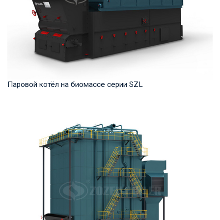
Паровой котёл на биомассе серии SZL
Пар Рабочее давление: 1,0-2,5 МПа Тепловая мощность
продукта: 4-35 т/ч Температура на выходе: ...