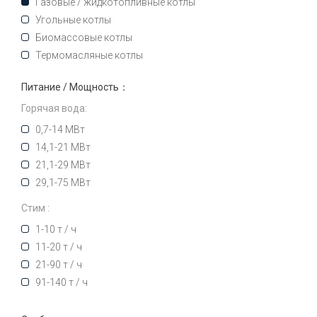
Газовые / жидкотопливные котлы
Угольные котлы
Биомассовые котлы
Термомасляные котлы
Питание / Мощность：
Горячая вода:
0,7-14 МВт
14,1-21 МВт
21,1-29 МВт
29,1-75 МВт
Стим :
1-10 т / ч
11-20 т / ч
21-90 т / ч
91-140 т / ч