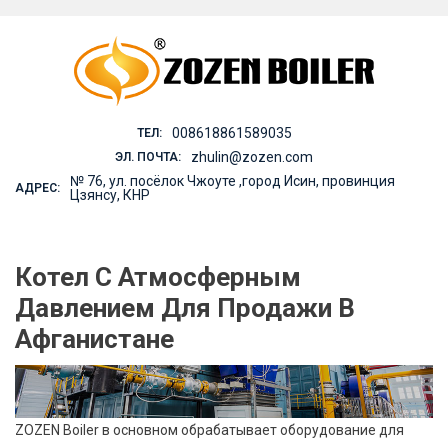
Skip
to
content
008618861589035
ТЕЛ:
zhulin@zozen.com
ЭЛ. ПОЧТА:
№ 76, ул. посёлок Чжоуте ,город Исин, провинция
АДРЕС:
Цзянсу, КНР
Котел С Атмосферным
Давлением Для Продажи В
Афганистане
ZOZEN Boiler в основном обрабатывает оборудование для