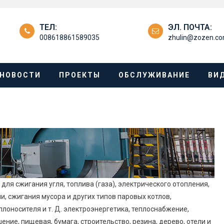
ТЕЛ:
ЭЛ. ПОЧТА:
008618861589035
zhulin@zozen.c
НОВОСТИ
ПРОЕКТЫ
ОБСЛУЖИВАНИЕ
ВИ
для сжигания угля, топлива (газа), электрического отопления,
, сжигания мусора и других типов паровых котлов,
лоносителя и т. Д. электроэнергетика, теплоснабжение,
ние, пищевая, бумага, строительство, резина, дерево, отели и