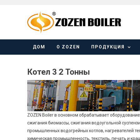
Skip
to
content
ДОМ
О ZOZEN
ПРОДУКЦИЯ
Котел 3 2 Тонны
ZOZEN Boiler в основном обрабатывает оборудование 
сжигания биомассы, сжигания водоугольной суспензии
промышленных водогрейных котлов, нагревателей теп
химическая промышленность, текстиль, печать и краше