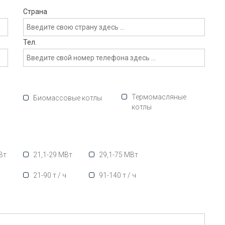
Страна
Тел.
Термомасляные
Биомассовые котлы
котлы
Вт
21,1-29 МВт
29,1-75 МВт
ч
21-90 т / ч
91-140 т / ч