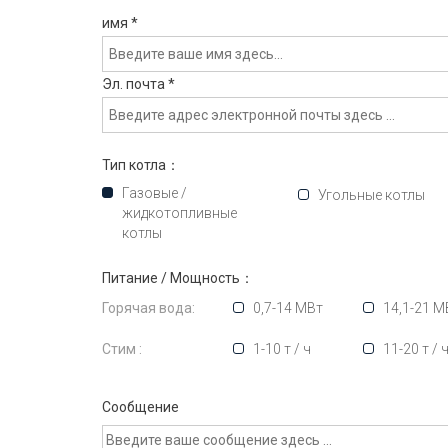
имя
*
Эл. почта
*
Тип котла：
Газовые /
Угольные котлы
жидкотопливные
котлы
Питание / Мощность：
Горячая вода:
0,7-14 МВт
14,1-21 М
Стим :
1-10 т / ч
11-20 т / 
Сообщение