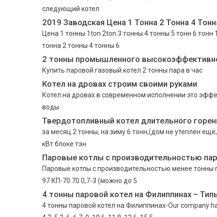
следующий котел
2019 Заводская Цена 1 Тонна 2 Тонна 4 Тонн
Цена 1 тонны 1ton 2ton 3 тонны 4 тонны 5 тонн 6 тонн 
тонна 2 тонны 4 тонны 6
2 тонны промышленного высокоэффективн
Купить паровой газовый котел 2 тонны пара в час
Котел на дровах строим своими руками
Котел на дровах в современном исполнении это эффе
воды
Твердотопливный котел длительного горен
за месяц 2 тонны, на зиму 6 тонн,(дом не утеплён ещё,
кВт блоке тэн
Паровые котлы с производительностью пар
Паровые котлы с производительностью менее тонны п
97 КП-70 70 0,7-3 (можно до 5
4 тонны паровой котел на Филиппинах – Тип
4 тонны паровой котел на Филиппинах-Our company have th