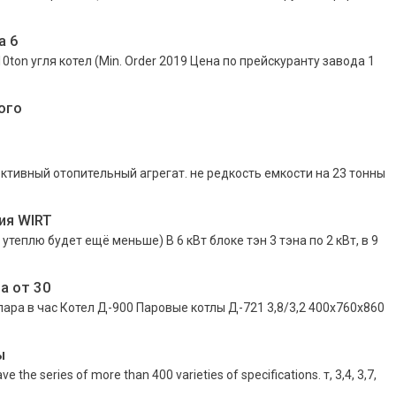
а 6
10ton угля котел (Min. Order 2019 Цена по прейскуранту завода 1
ого
ктивный отопительный агрегат. не редкость емкости на 23 тонны
ия WIRT
 утеплю будет ещё меньше) В 6 кВт блоке тэн 3 тэна по 2 кВт, в 9
а от 30
ара в час Котел Д-900 Паровые котлы Д-721 3,8/3,2 400х760х860
ы
e series of more than 400 varieties of specifications. т, 3,4, 3,7,