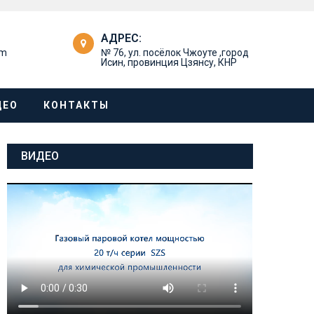
АДРЕС:
om
№ 76, ул. посёлок Чжоуте ,город
Исин, провинция Цзянсу, КНР
ДЕО
КОНТАКТЫ
ВИДЕО