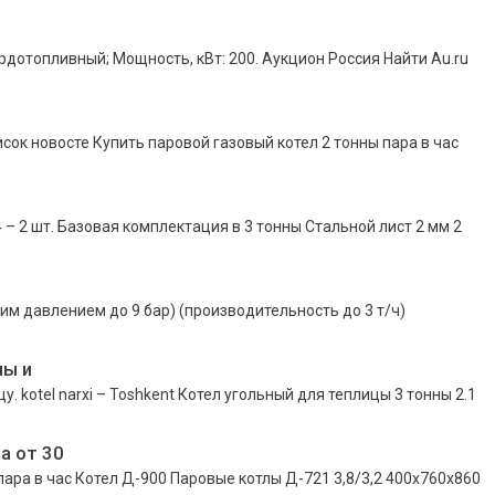
рдотопливный; Мощность, кВт: 200. Аукцион Россия Найти Au.ru
исок новосте Купить паровой газовый котел 2 тонны пара в час
 – 2 шт. Базовая комплектация в 3 тонны Стальной лист 2 мм 2
им давлением до 9 бар) (производительность до 3 т/ч)
ны и
у. kotel narxi – Toshkent Котел угольный для теплицы 3 тонны 2.1
а от 30
ара в час Котел Д-900 Паровые котлы Д-721 3,8/3,2 400х760х860