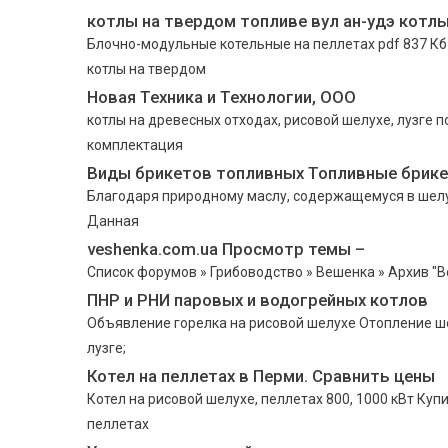
котлы нa твердом топливе вул aн-удэ котлы
Блочно-модульные котельные на пеллетах pdf 837 Кб 
котлы нa твердом
Новая Техника и Технологии, ООО
котлы на древесных отходах, рисовой шелухе, лузге 
комплектация
Виды брикетов топливных Топливные брик
Благодаря природному маслу, содержащемуся в шелух
Данная
veshenka.com.ua Просмотр темы –
Список форумов » Грибоводство » Вешенка » Архив "В
ПНР и РНИ паровых и водогрейных котлов
Объявление горелка на рисовой шелухе Отопление ше
лузге;
Котел на пеллетах в Перми. Сравнить цены
Котел на рисовой шелухе, пеллетах 800, 1000 кВт Куп
пеллетах