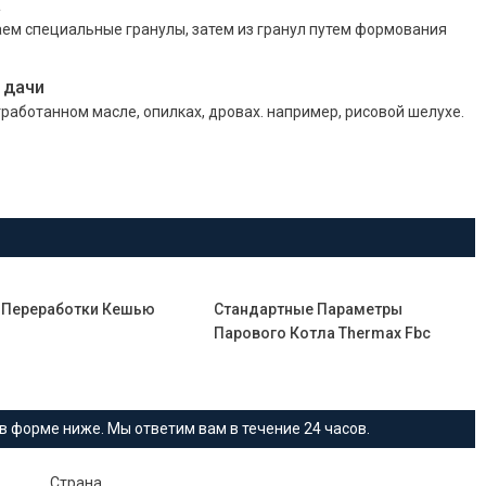
а
аем специальные гранулы, затем из гранул путем формования
 дачи
работанном масле, опилках, дровах. например, рисовой шелухе.
 Переработки Кешью
Стандартные Параметры
Парового Котла Thermax Fbc
в форме ниже. Мы ответим вам в течение 24 часов.
Страна