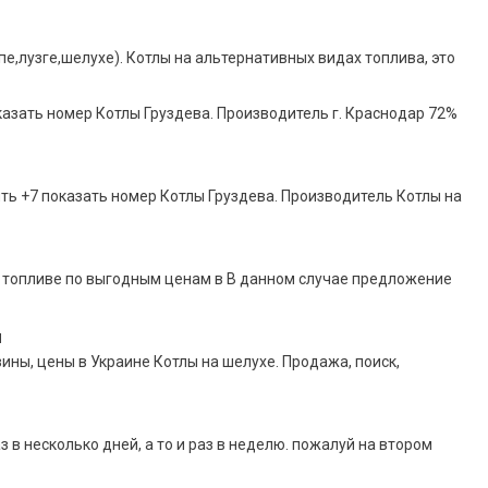
е,лузге,шелухе). Котлы на альтернативных видах топлива, это
казать номер Котлы Груздева. Производитель г. Краснодар 72%
ить +7 показать номер Котлы Груздева. Производитель Котлы на
 топливе по выгодным ценам в В данном случае предложение
и
ины, цены в Украине Котлы на шелухе. Продажа, поиск,
 в несколько дней, а то и раз в неделю. пожалуй на втором