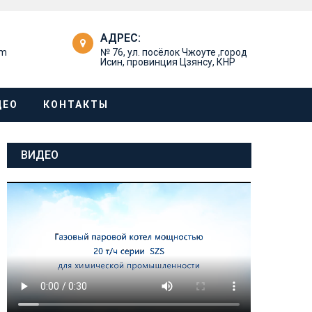
АДРЕС:
om
№ 76, ул. посёлок Чжоуте ,город
Исин, провинция Цзянсу, КНР
ДЕО
КОНТАКТЫ
ВИДЕО