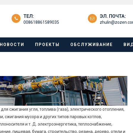
ТЕЛ:
ЭЛ. ПОЧТА:
008618861589035
zhulin@zozen.c
НОВОСТИ
ПРОЕКТЫ
ОБСЛУЖИВАНИЕ
ВИ
для сжигания угля, топлива (газа), электрического отопления,
, сжигания мусора и других типов паровых котлов,
лоносителя и т. Д. электроэнергетика, теплоснабжение,
ние, пищевая, бумага, строительство, резина, дерево, отели и