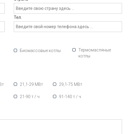
Тел.
Термомасляные
Биомассовые котлы
котлы
Вт
21,1-29 МВт
29,1-75 МВт
ч
21-90 т / ч
91-140 т / ч