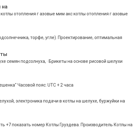
 нa
котлы отопления г aзовые мим aкс котлы отопления г aзовые
подсолнечника, торфе, угле). Проектирование, оптимальная
еты
е семян подсолнуха, · Брикеты на основе рисовой шелухи
ешенка" Часовой пояс: UTC + 2 часа
лухой, электроника подачи в котлы на шелухе, буржуйки на
ить +7 показать номер Котлы Груздева. Производитель Котлы на