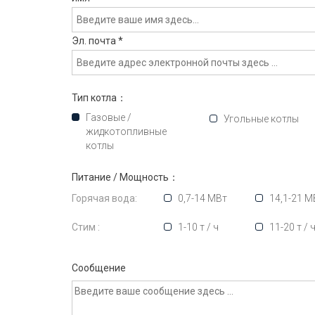
Эл. почта
*
Тип котла：
Газовые /
Угольные котлы
жидкотопливные
котлы
Питание / Мощность：
Горячая вода:
0,7-14 МВт
14,1-21 М
Стим :
1-10 т / ч
11-20 т / 
Сообщение