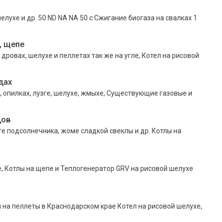
лухе и др. 50 ND NA NA 50 c Сжигание биогаза на свалках 1
, щепе
ровах, шелухе и пеллетах так же на угле, Котел на рисовой
дах
, опилках, лузге, шелухе, жмыхе, Существующие газовые и
дов
ге подсолнечника, жоме сладкой свеклы и др. Котлы на
 Котлы на щепе и Теплогенератор GRV на рисовой шелухе
 на пеллеты в Краснодарском крае Котел на рисовой шелухе,