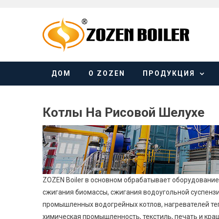
Skip
to
content
ДОМ
О ZOZEN
ПРОДУКЦИЯ
Котлы На Рисовой Шелухе
ZOZEN Boiler в основном обрабатывает оборудование 
сжигания биомассы, сжигания водоугольной суспензии
промышленных водогрейных котлов, нагревателей теп
химическая промышленность, текстиль, печать и краше