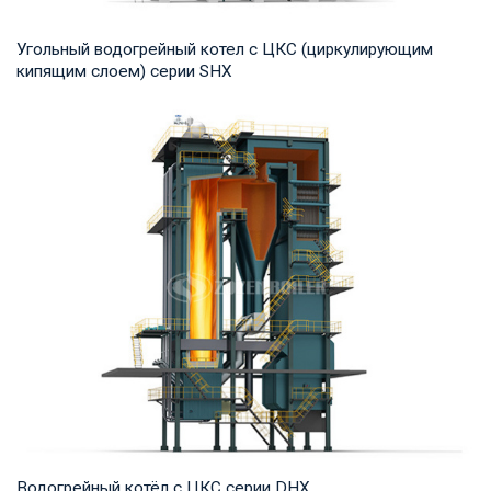
Угольный водогрейный котел с ЦКС (циркулирующим
кипящим слоем) серии SHX
Горячая вода Рабочее давление: 1,25-2,5 МПа Тепловая
мощность продукта: 7-91 МВт Температура н...
Водогрейный котёл с ЦКС серии DHX