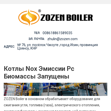
Skip
to
content
008618861589035
ТЕЛ:
zhulin@zozen.com
ЭЛ. ПОЧТА:
№ 76, ул. посёлок Чжоуте ,город Исин, провинция
АДРЕС:
Цзянсу, КНР
Котлы Nox Эмиссии Pc
Биомассы Запущены
ZOZEN Boiler в основном обрабатывает оборудование для
сжигания угля, топлива (газа), электрического отопления,