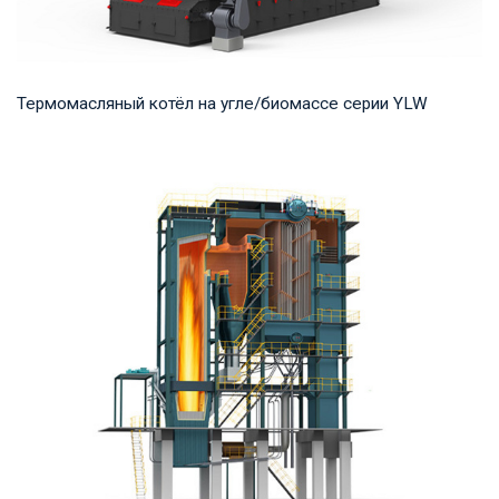
Термомасляный котёл на угле/биомассе серии YLW
Термомасло Рабочее давление: 0,8-1,0 МПа Тепловая
мощность продукта: 1,400-29,000 кВт Температ...