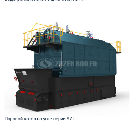
Горячая вода Рабочее давление: 1,25-1,6 МПа Тепловая
мощность продукта: 58-116 МВт Температура...
Паровой котёл на угле серии SZL