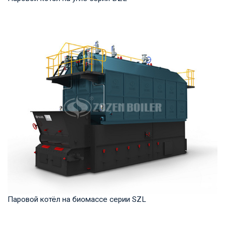
Пар Рабочее давление: 0,7-2,5 МПа Тепловая мощность
продукта: 2–20 т/ч Температура на выходе: ...
Паровой котёл на биомассе серии SZL