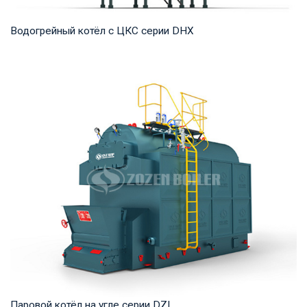
Водогрейный котёл с ЦКС серии DHX
Горячая вода Рабочее давление: 1,25-1,6 МПа Тепловая
мощность продукта: 58-116 МВт Температура...
Паровой котёл на угле серии DZL