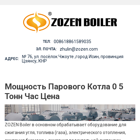
Skip
to
content
008618861589035
ТЕЛ:
zhulin@zozen.com
ЭЛ. ПОЧТА:
№ 76, ул. посёлок Чжоуте ,город Исин, провинция
АДРЕС:
Цзянсу, КНР
Мощность Парового Котла 0 5
Тонн Час Цена
ZOZEN Boiler в основном обрабатывает оборудование для
сжигания угля, топлива (газа), электрического отопления,