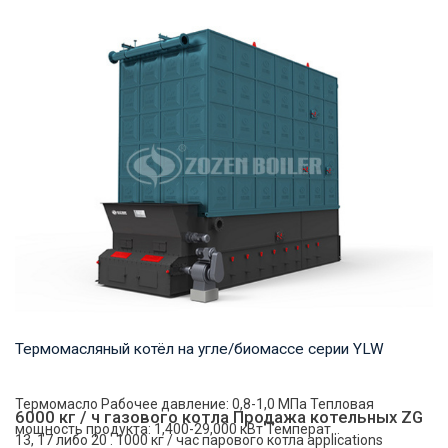
Пар Рабочее давление: 1,0-2,5 МПа Тепловая мощность
продукта: 4-35 т/ч Температура на выходе: ...
Термомасляный котёл на угле/биомассе серии YLW
Термомасло Рабочее давление: 0,8-1,0 МПа Тепловая
6000 кг / ч газового котла Продажа котельных ZG
мощность продукта: 1,400-29,000 кВт Температ...
13, 17 либо 20 . 1000 кг / час парового котла applications