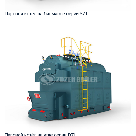
Паровой котёл на биомассе серии SZL
Пар Рабочее давление: 1,0-2,5 МПа Тепловая мощность
продукта: 4-35 т/ч Температура на выходе: ...
Паровой котёл на угле серии DZL