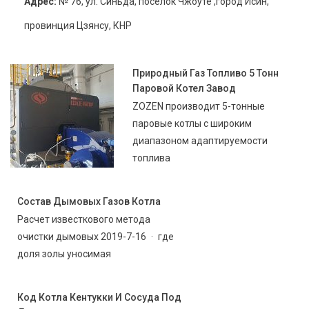
Адрес:
№ 76, ул. Синьда, посёлок Чжоуте ,город Исин,
провинция Цзянсу, КНР
Природный Газ Топливо 5 Тонн
Паровой Котел Завод
ZOZEN производит 5-тонные
паровые котлы с широким
диапазоном адаптируемости
топлива
Состав Дымовых Газов Котла
Расчет известкового метода
очистки дымовых 2019-7-16 · где
доля золы уносимая
Код Котла Кентукки И Сосуда Под