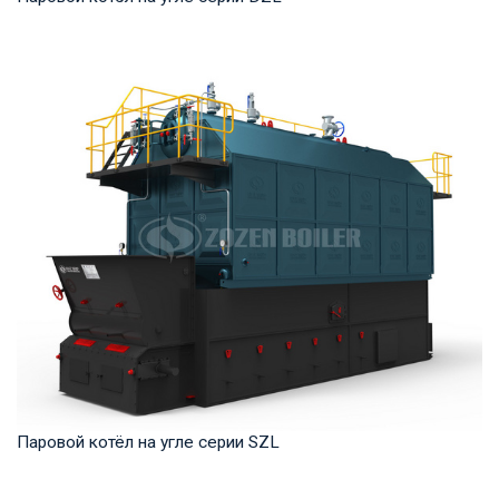
Пар Рабочее давление: 0,7-2,5 МПа Тепловая мощность
продукта: 2–20 т/ч Температура на выходе: ...
Паровой котёл на угле серии SZL