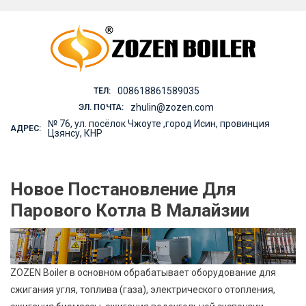
Skip
to
content
008618861589035
ТЕЛ:
zhulin@zozen.com
ЭЛ. ПОЧТА:
№ 76, ул. посёлок Чжоуте ,город Исин, провинция
АДРЕС:
Цзянсу, КНР
Новое Постановление Для
Парового Котла В Малайзии
ZOZEN Boiler в основном обрабатывает оборудование для
сжигания угля, топлива (газа), электрического отопления,