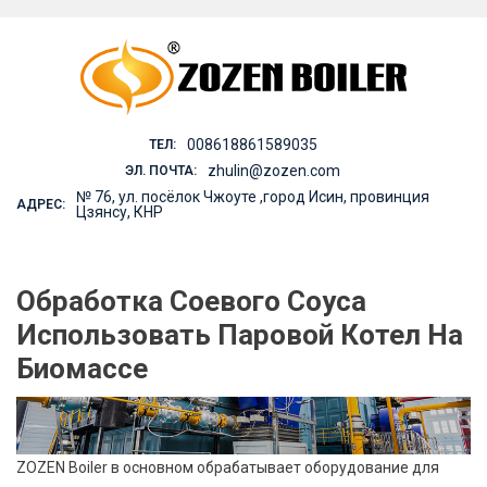
Skip
to
content
008618861589035
ТЕЛ:
zhulin@zozen.com
ЭЛ. ПОЧТА:
№ 76, ул. посёлок Чжоуте ,город Исин, провинция
АДРЕС:
Цзянсу, КНР
Обработка Соевого Соуса
Использовать Паровой Котел На
Биомассе
ZOZEN Boiler в основном обрабатывает оборудование для