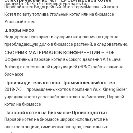
продукта: 10-75 т/ч Температура на выход...
Паровой котел Водогрейный котел Термомасляный котел
Котел по виту топлива Угольный котел или на биомассе
Угольный котел
шпоры мясо
Надцарства прокариот и эукариот их деления на царства.
преобладающую долю в биомассе растений, а следовательно,
СБОРНИК МАТЕРИАЛОВ КОНФЕРЕНЦИИ – PDF
Эффективный паровой котел высокого давления Alfa Laval
Aalborg с естественной циркуляцией (HPNC) работающих на
биомассе
Производитель котлов Промышленный котел
2018-7-5 · промышленныхкотлов Компания Wuxi Xineng Boiler
учредила институт разработки котлов на биомассе, Паровой
котел на биомассе
Паровой котел на биомассе Производство
Паровой котел на биомассе широко используется на
электростанциях, химических заводах, текстильных