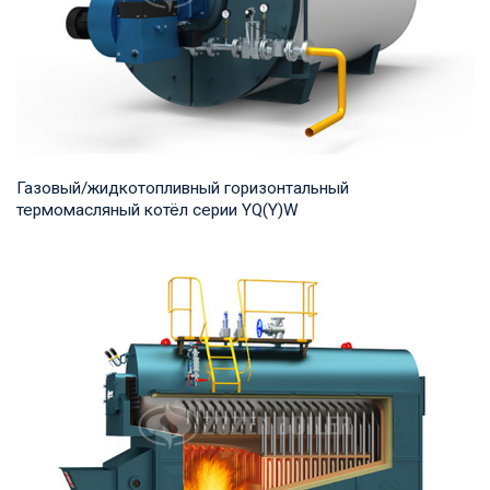
Газовый/жидкотопливный горизонтальный
термомасляный котёл серии YQ(Y)W
Термомасло Рабочее давление: 0,8-1,0 МПа Тепловая
мощность продукта: 700-14,000 кВт Температур...