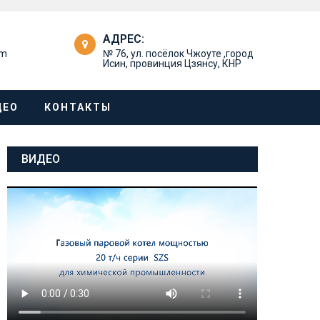
АДРЕС:
om
№ 76, ул. посёлок Чжоуте ,город
Исин, провинция Цзянсу, КНР
ДЕО
КОНТАКТЫ
ВИДЕО