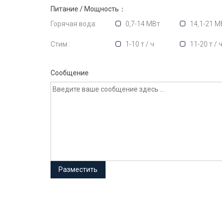
Питание / Мощность：
Горячая вода:
0,7-14 МВт
14,1-21 М
Стим :
1-10 т / ч
11-20 т / 
Сообщение