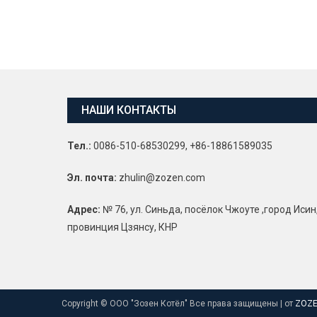
НАШИ КОНТАКТЫ
Тел.:
0086-510-68530299, +86-18861589035
Эл. почта:
zhulin@zozen.com
Адрес:
№ 76, ул. Синьда, посёлок Чжоуте ,город Исин
провинция Цзянсу, КНР
Copyright © ООО "Зозен Котёл" Все права защищены
|
от
ZOZE