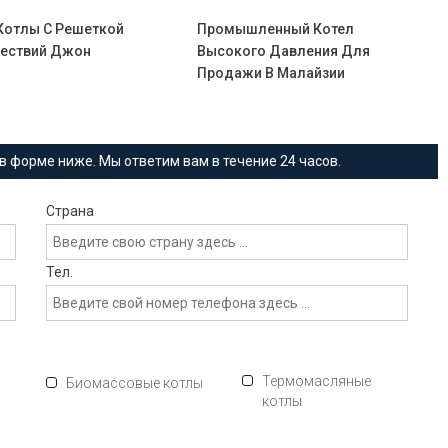
Котлы С Решеткой
Промышленный Котел
ествий Джон
Высокого Давления Для
Продажи В Малайзии
в форме ниже. Мы ответим вам в течение 24 часов.
Страна
Тел.
Термомасляные
Биомассовые котлы
котлы