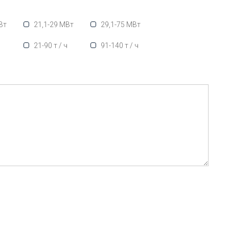
Вт
21,1-29 МВт
29,1-75 МВт
ч
21-90 т / ч
91-140 т / ч