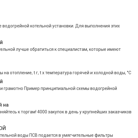
е водогрейной котельной установки. Для выполнения этих
й
ельной лучше обратиться к специалистам, которые имеют
 на отопление, t г, t х температура горячей и холодной воды, °С
й
 и грамотно Пример принципиальной схемы водогрейной
й на
яйтесь к торгам! 4000 закупок в день у крупнейших заказчиков
ОЙ
котельной воды ПСВ подается в умягчительные фильтры