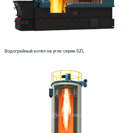
Водогрейный котёл на угле серии SZL
Горячая вода Рабочее давление: 1,0-1,25 МПа Тепловая
мощность продукта: 2,8-29 МВт Температура...