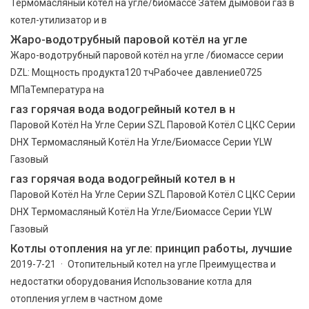
Термомасляный котёл на угле/биомассе Затем дымовой газ в
котел-утилизатор и в
Жаро-водотрубный паровой котёл на угле
Жаро-водотрубный паровой котёл на угле /биомассе серии
DZL: Мощность продукта120 тчРабочее давление0725
МПаТемпература на
газ горячая вода водогрейный котел в н
Паровой Котёл На Угле Серии SZL Паровой Котёл С ЦКС Серии
DHX Термомасляный Котёл На Угле/Биомассе Серии YLW
Газовый
газ горячая вода водогрейный котел в н
Паровой Котёл На Угле Серии SZL Паровой Котёл С ЦКС Серии
DHX Термомасляный Котёл На Угле/Биомассе Серии YLW
Газовый
Котлы отопления на угле: принцип работы, лучшие
2019-7-21 · Отопительный котел на угле Преимущества и
недостатки оборудования Использование котла для
отопления углем в частном доме