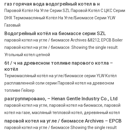
газ горячая вода водогрейный котел в н
Паровой Котёл На Угле Серии SZL Паровой Котёл С ЦКС Серии
DHX Термомасляный Котёл На Угле/Биомассе Серии YLW
Газовый
Водогрейный котёл на биомассе серии SZL
паровой котел на угле / биомассе Archives &8212; EPCB Boiler
паровой котел на угле / биомассе. Showing the single result.
Угольный котел цепной
6t / ч на древесном топливе парового котла –
котёл
Термомасляный котёл на угле/биомассе серии YLW Котёл
расплавленной соли серии Паровой котел на древесном
топливе Гейзер
разгруппировано, – Henan Gentle Industry Co., Ltd
паровой котел на угле, паровой котел на биомассе, паровой
котел на газе, масляный тепловой котел, деревянный котел
паровой котел на угле / биомассе Archives – EPCB
паровой котел на угле / биомассе Showing the single result