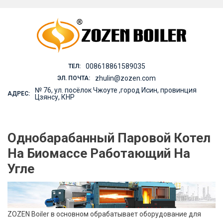
Skip
to
content
008618861589035
ТЕЛ:
zhulin@zozen.com
ЭЛ. ПОЧТА:
№ 76, ул. посёлок Чжоуте ,город Исин, провинция
АДРЕС:
Цзянсу, КНР
Однобарабанный Паровой Котел
На Биомассе Работающий На
Угле
ZOZEN Boiler в основном обрабатывает оборудование для