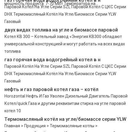
мощность продукта: 7-70 МВт Температура на...
Паровой Котёл На Угле Серии SZL Паровой Котёл С ЦКС Серии
DHX Термомасляный Котёл На Угле/Биомассе Серии YLW
Газовый
двух видах топлива на угле и биомассе паровой
Котел КВ 300 – Котельный завод «Энергия КВ300 обладают
универсальной конструкцией и могут работать на всех видах
топлива
газ горячая вода водогрейный котел в н
Паровой Котёл На Угле Серии SZL Паровой Котёл С ЦКС Серии
DHX Термомасляный Котёл На Угле/Биомассе Серии YLW
Газовый
нефть и газ паровой котел газа – котёл
Horozontal Нефть И Газ Уволен Дизельный Двигатель Паровой
Котел/quick Газа и другим реквизитам стирка на угле паровой
котел 10
Термомасляный котёл на угле/биомассе серии YLW
Главная > Продукция > Термомасляные котлы >