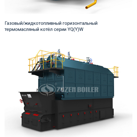
Газовый/жидкотопливный горизонтальный
термомасляный котёл серии YQ(Y)W
Термомасло Рабочее давление: 0,8-1,0 МПа Тепловая
мощность продукта: 700-14,000 кВт Температур...