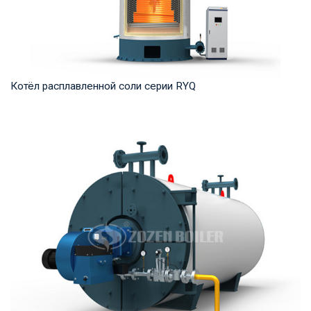
Котёл расплавленной соли серии RYQ
Термомасло Рабочее давление: 0,8-1,6 МПа Тепловая
мощность продукта: 1,200-35,000 кВт Температ...