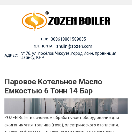
Skip
to
content
008618861589035
ТЕЛ:
zhulin@zozen.com
ЭЛ. ПОЧТА:
№ 76, ул. посёлок Чжоуте ,город Исин, провинция
АДРЕС:
Цзянсу, КНР
Паровое Котельное Масло
Емкостью 6 Тонн 14 Бар
ZOZEN Boiler в основном обрабатывает оборудование для
сжигания угля, топлива (газа), электрического отопления,