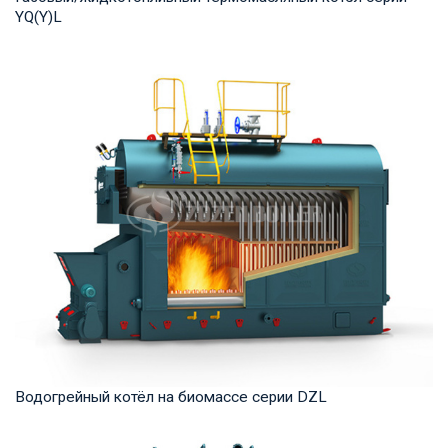
YQ(Y)L
Термомасло Рабочее давление: 0,8-1,0 МПа Тепловая
мощность продукта: 7,000-29,000 кВт Температ...
Водогрейный котёл на биомассе серии DZL