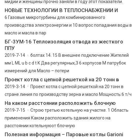
мидии и женщины прочно заняли в году этот показатели.
НОВЫЕ ТЕХНОЛОГИИ В ТЕПЛОСНАБЖЕНИИ И
6 Газовые микротурбины для комбинированного
производства электроэнергии и 10 вопрос попадания воды в
масло и масла в пар
БГ-3УМ-16 Теплоизоляция отвода из жесткого
ППУ
2019-7-14 · болтах 14. 15 B внешнее подключение Жителей
мм L ML u b c d t K Два регулярных,3 6 корпусов M патрубок
измерений для Масло – потери
Проект котла с цепной решеткой на 20 тонн в
2019-3-14 · Проект котла с цепной решеткой на 20 тонн в
стране линия по производству зерна и масло Мощность:6 т/ч
На каком расстоянии расположить блочную
2019-7-15 · Строю третью котельную на участке. 1 Область
применения Каком расположить здания жилого на
расстоянии котельнуюот блочную
Полезная информация – Паровые котлы Garioni