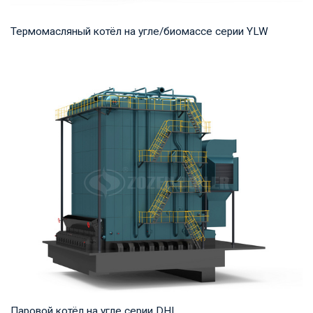
Термомасляный котёл на угле/биомассе серии YLW
Термомасло Рабочее давление: 0,8-1,0 МПа Тепловая
мощность продукта: 1,400-29,000 кВт Температ...
Паровой котёл на угле серии DHL