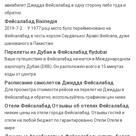
авиабилет Джидда Фейсалабад в одну сторону либо туда и
обратно.
Фейсалабад Вікіпедія
2019-7-2 · У 1977 році місто було перейменовано на
Фейсалабад в честь короля Саудівської Аравії Фейсала, дуже
шанованого в Пакистані
Перелеты из Дубая в Фейсалабад flydubai
Ваше путешествие в Фейсалабад начнется в Международном
аэропорту Дубая (DXB). Он расположен всего в 15 минутах
езды от центра
Расписание самолетов Джидда Фейсалабад
Для просмотра стоимости рейсов на перелет из Джидды в
Фейсалабад и обратно, воспользуйтесь графиком цен ниже.
Отели Фейсалабад Отзывы об отелях Фейсалабад
низкие цены на отели города Фейсалабад. Отзывы гостей и
отели на любой бюджет по гарантированно Отели Отели в
мире