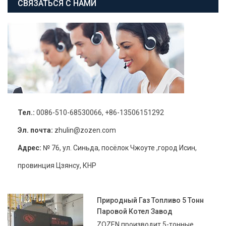
СВЯЗАТЬСЯ С НАМИ
Тел.:
0086-510-68530066, +86-13506151292
Эл. почта:
zhulin@zozen.com
Адрес:
№ 76, ул. Синьда, посёлок Чжоуте ,город Исин,
провинция Цзянсу, КНР
Природный Газ Топливо 5 Тонн
Паровой Котел Завод
ZOZEN производит 5-тонные