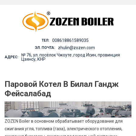
Skip
to
content
008618861589035
ТЕЛ:
zhulin@zozen.com
ЭЛ. ПОЧТА:
№ 76, ул. посёлок Чжоуте ,город Исин, провинция
АДРЕС:
Цзянсу, КНР
Паровой Котел В Билал Гандж
Фейсалабад
ZOZEN Boiler в основном обрабатывает оборудование для
сжигания угля, топлива (газа), электрического отопления,