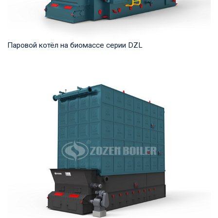
Паровой котёл на биомассе серии DZL
Пар Рабочее давление: 0,7-2,5 МПа Тепловая мощность
продукта: 2 – 20 т/ч Температура на выходе...