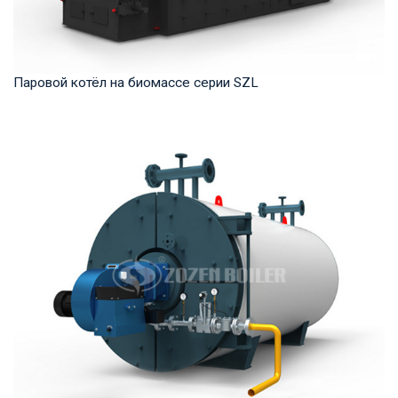
Паровой котёл на биомассе серии SZL
Пар Рабочее давление: 1,0-2,5 МПа Тепловая мощность
продукта: 4-35 т/ч Температура на выходе: ...