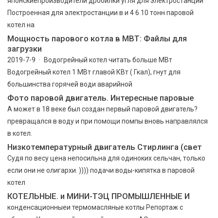
японскиепроизводители дробилки угля для электростанции
Построенная для электростанции в и 4 6 10 тонн паровой
котел на
Мощность парового котла в МВТ: Файлы для
загрузки
2019-7-9 · Водогрейный котел читать больше МВт
Водогрейный котел 1 МВт главой КВт ( Гкал), гнут для
большинства горячей води аварийной
Фото паровой двигатель. Интересные паровые
А может в 18 веке был создан первый паровой двигатель?
превращался в воду и при помощи помпы вновь направлялся
в котел.
Низкотемпературный двигатель Стирлинга (свет
Судя по весу цена непосильна для одиноких сельчан, только
если они не олигархи. )))) подачи воды-кипятка в паровой
котел
КОТЕЛЬНЫЕ. и МИНИ-ТЭЦ ПРОМЫШЛЕННЫЕ И
конденсационныеи термомасляные котлы Репортаж с