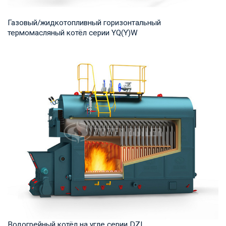
Газовый/жидкотопливный горизонтальный
термомасляный котёл серии YQ(Y)W
Термомасло Рабочее давление: 0,8-1,0 МПа Тепловая
мощность продукта: 700-14,000 кВт Температур...
Водогрейный котёл на угле серии DZL