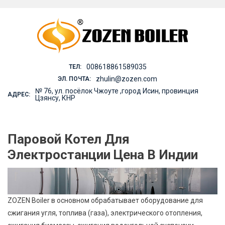
Skip
to
content
008618861589035
ТЕЛ:
zhulin@zozen.com
ЭЛ. ПОЧТА:
№ 76, ул. посёлок Чжоуте ,город Исин, провинция
АДРЕС:
Цзянсу, КНР
Паровой Котел Для
Электростанции Цена В Индии
ZOZEN Boiler в основном обрабатывает оборудование для
сжигания угля, топлива (газа), электрического отопления,