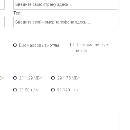
Тел.
Термомасляные
Биомассовые котлы
котлы
Вт
21,1-29 МВт
29,1-75 МВт
ч
21-90 т / ч
91-140 т / ч