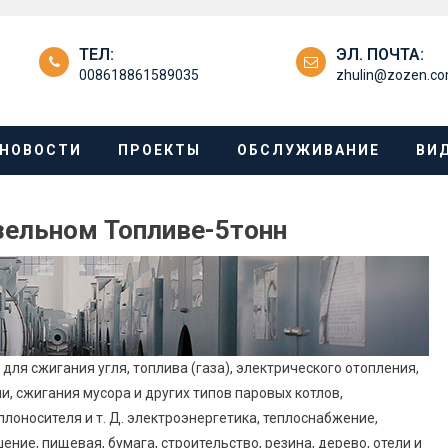
ТЕЛ:
ЭЛ. ПОЧТА:
008618861589035
zhulin@zozen.c
НОВОСТИ
ПРОЕКТЫ
ОБСЛУЖИВАНИЕ
ВИ
зельном Топливе-5тонн
для сжигания угля, топлива (газа), электрического отопления,
, сжигания мусора и других типов паровых котлов,
лоносителя и т. Д. электроэнергетика, теплоснабжение,
ние, пищевая, бумага, строительство, резина, дерево, отели и