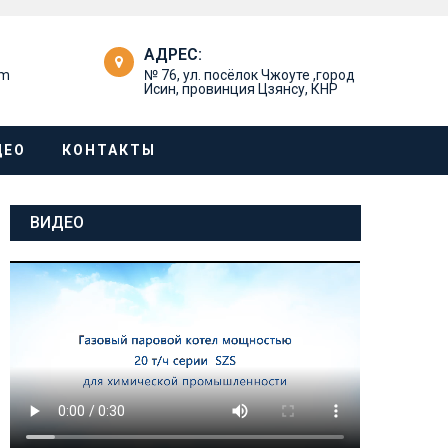
АДРЕС:
om
№ 76, ул. посёлок Чжоуте ,город
Исин, провинция Цзянсу, КНР
ДЕО
КОНТАКТЫ
ВИДЕО