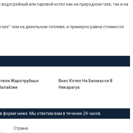
 водогрейный или паровой котел как на природном газе, так и на
 газе" чем на дизельном топливе, и примерно равна стоимости
тели Жаротрубных
Внес Котел На Биомассе В
Малайзии
Никарагуа
в форме ниже. Мы ответим вам в течение 24 часов.
Страна