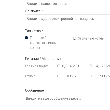
Эл. почта
*
Тип котла：
Газовые /
Угольные котлы
жидкотопливные
котлы
Питание / Мощность：
Горячая вода:
0,7-14 МВт
14,1-21 М
Стим :
1-10 т / ч
11-20 т / 
Сообщение