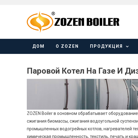
Skip
to
content
ДОМ
О ZOZEN
ПРОДУКЦИЯ
Паровой Котел На Газе И Ди
ZOZEN Boiler в основном обрабатывает оборудование 
сжигания биомассы, сжигания водоугольной суспензии
промышленных водогрейных котлов, нагревателей теп
химическая промышленность, текстиль, печать и краше