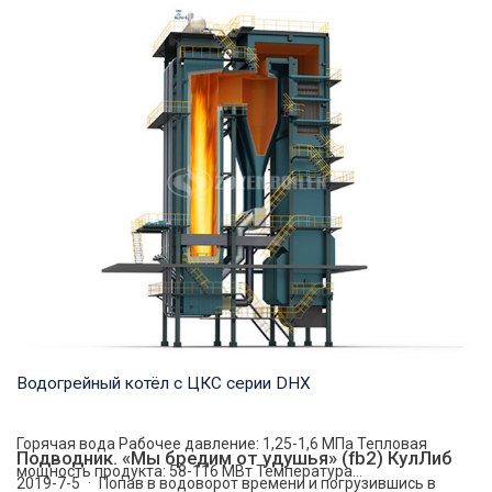
Термомасло Рабочее давление: 0,8-1,0 МПа Тепловая
мощность продукта: 7,000-29,000 кВт Температ...
Водогрейный котёл с ЦКС серии DHX
Горячая вода Рабочее давление: 1,25-1,6 МПа Тепловая
Подводник. «Мы бредим от удушья» (fb2) КулЛиб
мощность продукта: 58-116 МВт Температура...
2019-7-5 · Попав в водоворот времени и погрузившись в