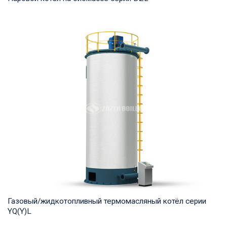
Пар Рабочее давление: 0,7-2,5 МПа Тепловая мощность
продукта: 2 – 20 т/ч Температура на выходе...
Газовый/жидкотопливный термомасляный котёл серии
YQ(Y)L