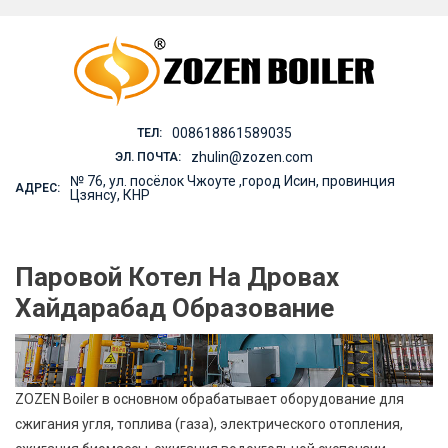
Skip
to
content
008618861589035
ТЕЛ:
zhulin@zozen.com
ЭЛ. ПОЧТА:
№ 76, ул. посёлок Чжоуте ,город Исин, провинция
АДРЕС:
Цзянсу, КНР
Паровой Котел На Дровах
Хайдарабад Образование
ZOZEN Boiler в основном обрабатывает оборудование для
сжигания угля, топлива (газа), электрического отопления,