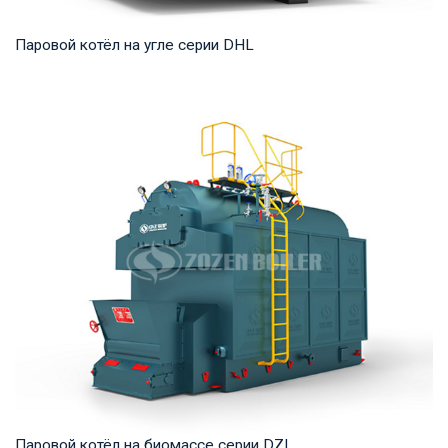
Паровой котёл на угле серии DHL
Пар Рабочее давление: 1,25-5,4 МПа Тепловая мощность
продукта: 20-75 т/ч Температура на выходе...
Паровой котёл на биомассе серии DZL