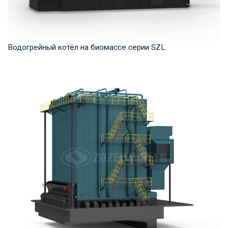
Водогрейный котёл на биомассе серии SZL
Горячая вода Рабочее давление: 1,0-1,25 МПа Тепловая
мощность продукта: 2,8-29 МВт Температура...