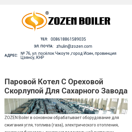
Skip
to
content
008618861589035
ТЕЛ:
zhulin@zozen.com
ЭЛ. ПОЧТА:
№ 76, ул. посёлок Чжоуте ,город Исин, провинция
АДРЕС:
Цзянсу, КНР
Паровой Котел С Ореховой
Скорлупой Для Сахарного Завода
ZOZEN Boiler в основном обрабатывает оборудование для
сжигания угля, топлива (газа), электрического отопления,