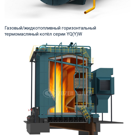
Газовый/жидкотопливный горизонтальный
термомасляный котёл серии YQ(Y)W
Термомасло Рабочее давление: 0,8-1,0 МПа Тепловая
мощность продукта: 700-14,000 кВт Температур...