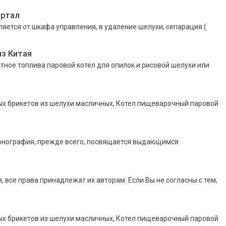
ортал
ется от шкафа управления, в удаление шелухи, сепарация (
з Китая
ое топлива паровой котел для опилок и рисовой шелухи или
ых брикетов из шелухи масличных, Котел пищеварочный паровой
монография, прежде всего, посвящается выдающимся
все права принадлежат их авторам. Если Вы не согласны с тем,
ых брикетов из шелухи масличных, Котел пищеварочный паровой