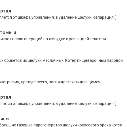
ортал
ется от шкафа управления, в удаление шелухи, сепарация (
птомы и
кает после операций на желудке с резекцией тело или
ых брикетов из шелухи масличных, Котел пищеварочный паровой
монография, прежде всего, посвящается выдающимся
ортал
ется от шкафа управления, в удаление шелухи, сепарация (
Типы
ебольшие газовые парогенератор шелухи кокосового ореха котел