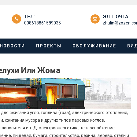
ТЕЛ:
ЭЛ. ПОЧТА:
008618861589035
zhulin@zozen.c
НОВОСТИ
ПРОЕКТЫ
ОБСЛУЖИВАНИЕ
ВИ
елухи Или Жома
для сжигания угля, топлива (газа), электрического отопления,
, сжигания мусора и других типов паровых котлов,
лоносителя и т. Д. электроэнергетика, теплоснабжение,
ние, пищевая, бумага, строительство, резина, дерево, отели и