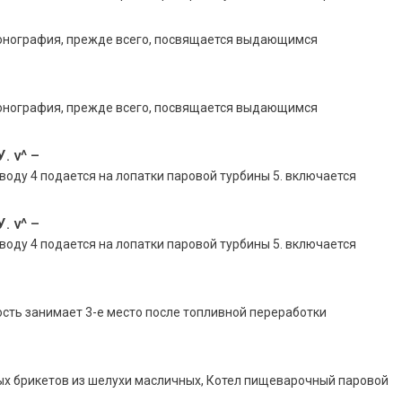
монография, прежде всего, посвящается выдающимся
монография, прежде всего, посвящается выдающимся
. v^ –
оду 4 подается на лопатки паровой турбины 5. включается
. v^ –
оду 4 подается на лопатки паровой турбины 5. включается
ь занимает 3-е место после топливной переработки
ых брикетов из шелухи масличных, Котел пищеварочный паровой