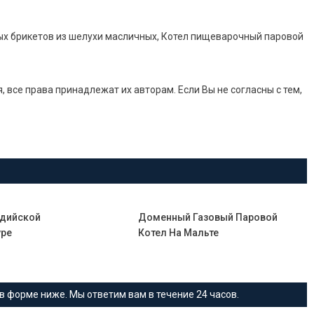
ых брикетов из шелухи масличных, Котел пищеварочный паровой
все права принадлежат их авторам. Если Вы не согласны с тем,
ндийской
Доменный Газовый Паровой
уре
Котел На Мальте
в форме ниже. Мы ответим вам в течение 24 часов.