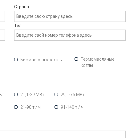
Страна
Тел.
Термомасляные
Биомассовые котлы
котлы
Вт
21,1-29 МВт
29,1-75 МВт
ч
21-90 т / ч
91-140 т / ч