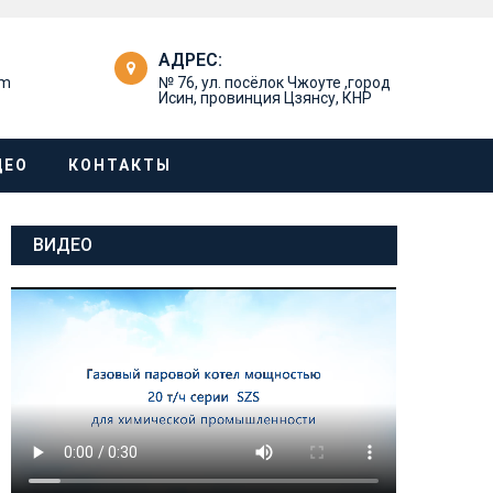
АДРЕС:
om
№ 76, ул. посёлок Чжоуте ,город
Исин, провинция Цзянсу, КНР
ДЕО
КОНТАКТЫ
ВИДЕО