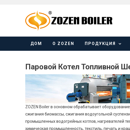
Skip
to
content
ДОМ
О ZOZEN
ПРОДУКЦИЯ
Паровой Котел Топливной Ш
ZOZEN Boiler в основном обрабатывает оборудование 
сжигания биомассы, сжигания водоугольной суспензии
промышленных водогрейных котлов, нагревателей теп
химическая промышленность, текстиль, печать и краше