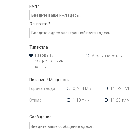
имя
*
Эл. почта
*
Тип котла：
Газовые /
Угольные котлы
жидкотопливные
котлы
Питание / Мощность：
Горячая вода:
0,7-14 МВт
14,1-21 М
Стим :
1-10 т / ч
11-20 т / 
Сообщение