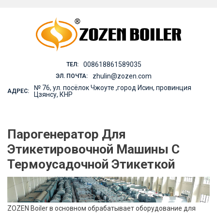
Skip
to
content
008618861589035
ТЕЛ:
zhulin@zozen.com
ЭЛ. ПОЧТА:
№ 76, ул. посёлок Чжоуте ,город Исин, провинция
АДРЕС:
Цзянсу, КНР
Парогенератор Для
Этикетировочной Машины С
Термоусадочной Этикеткой
ZOZEN Boiler в основном обрабатывает оборудование для