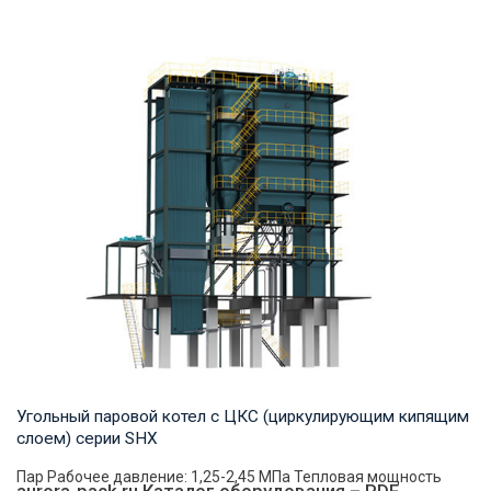
Горячая вода Рабочее давление: 0,7-1,25 МПа Тепловая
мощность продукта: 0,7-14 МВт Температура...
Угольный паровой котел с ЦКС (циркулирующим кипящим
слоем) серии SHX
Пар Рабочее давление: 1,25-2,45 МПа Тепловая мощность
aurora-pack.ru Каталог оборудования – PDF