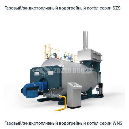
Газовый/жидкотопливный водогрейный котёл серии SZS
Горячая вода Рабочее давление: 1.0-1.6 МПа Тепловая
мощность продукта: 7-70 МВт Температура на...
Газовый/жидкотопливный водогрейный котёл серии WNS