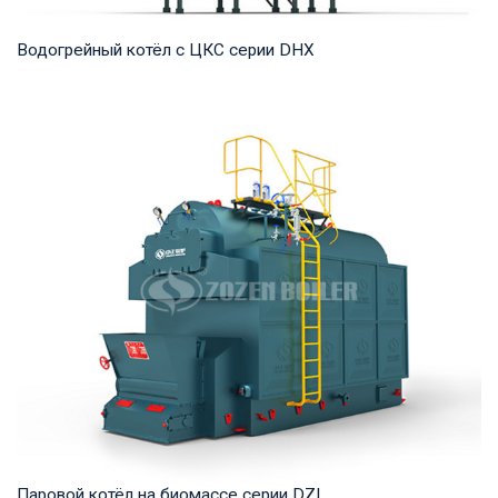
Водогрейный котёл с ЦКС серии DHX
Горячая вода Рабочее давление: 1,25-1,6 МПа Тепловая
мощность продукта: 58-116 МВт Температура...
Паровой котёл на биомассе серии DZL