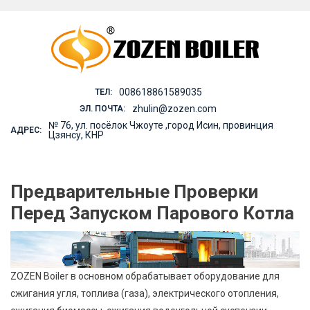
Skip
to
content
008618861589035
ТЕЛ:
zhulin@zozen.com
ЭЛ. ПОЧТА:
№ 76, ул. посёлок Чжоуте ,город Исин, провинция
АДРЕС:
Цзянсу, КНР
Предварительные Проверки
Перед Запуском Парового Котла
ZOZEN Boiler в основном обрабатывает оборудование для
сжигания угля, топлива (газа), электрического отопления,