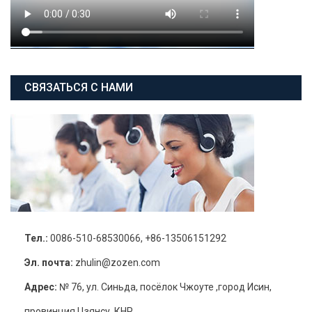
СВЯЗАТЬСЯ С НАМИ
Тел.:
0086-510-68530066, +86-13506151292
Эл. почта:
zhulin@zozen.com
Адрес:
№ 76, ул. Синьда, посёлок Чжоуте ,город Исин,
провинция Цзянсу, КНР