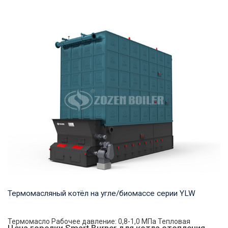
Термомасло Рабочее давление: 0,8-1,6 МПа Тепловая
мощность продукта: 1,200-35,000 кВт Температ...
Термомасляный котёл на угле/биомассе серии YLW
Термомасло Рабочее давление: 0,8-1,0 МПа Тепловая
Цена горелки Smart Burner для котла отопления