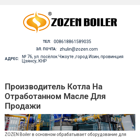
Skip
to
content
008618861589035
ТЕЛ:
zhulin@zozen.com
ЭЛ. ПОЧТА:
№ 76, ул. посёлок Чжоуте ,город Исин, провинция
АДРЕС:
Цзянсу, КНР
Производитель Котла На
Отработанном Масле Для
Продажи
ZOZEN Boiler в основном обрабатывает оборудование для