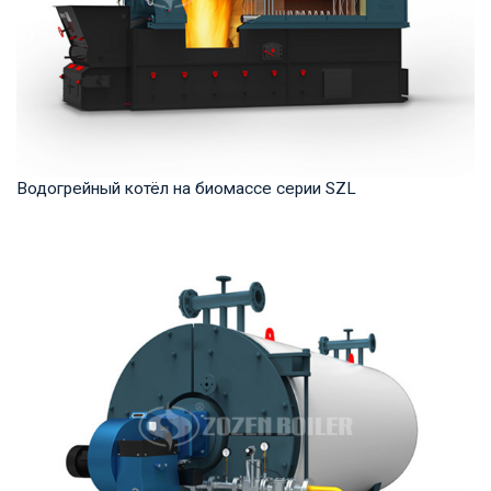
Водогрейный котёл на биомассе серии SZL
Горячая вода Рабочее давление: 1,0-1,25 МПа Тепловая
мощность продукта: 2,8-29 МВт Температура...