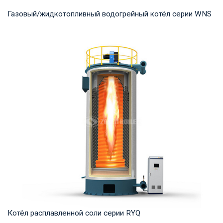
Газовый/жидкотопливный водогрейный котёл серии WNS
Горячая вода Рабочее давление: 0,7-1,25 МПа Тепловая
мощность продукта: 0,7-14 МВт Температура...
Котёл расплавленной соли серии RYQ