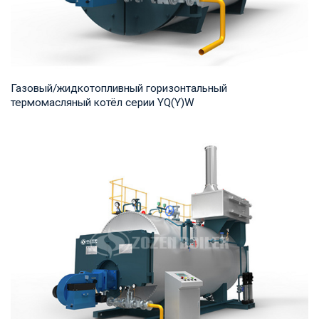
Газовый/жидкотопливный горизонтальный
термомасляный котёл серии YQ(Y)W
Термомасло Рабочее давление: 0,8-1,0 МПа Тепловая
мощность продукта: 700-14,000 кВт Температур...