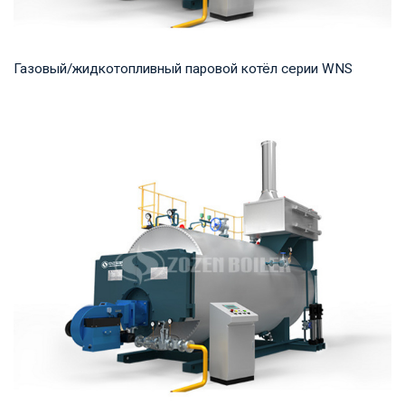
Газовый/жидкотопливный паровой котёл серии WNS
Пар Рабочее давление: 0,7-2,5 МПа Тепловая мощность
продукта: 1-20 т/ч Температура на выходе: ...