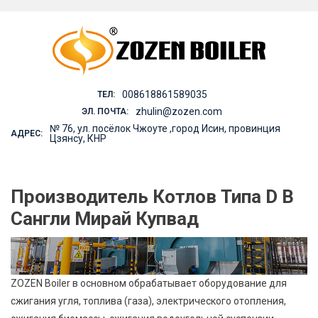
Skip
to
content
008618861589035
ТЕЛ:
zhulin@zozen.com
ЭЛ. ПОЧТА:
№ 76, ул. посёлок Чжоуте ,город Исин, провинция
АДРЕС:
Цзянсу, КНР
Производитель Котлов Типа D В ​​
Сангли Мирай Купвад
ZOZEN Boiler в основном обрабатывает оборудование для
сжигания угля, топлива (газа), электрического отопления,