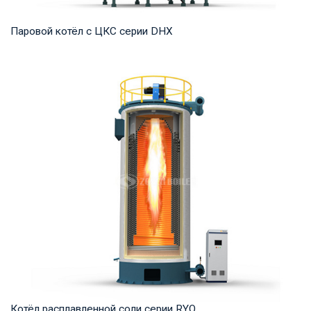
Паровой котёл с ЦКС серии DHX
Пар Рабочее давление: 1,25-5,3 МПа Тепловая мощность
продукта: 35-75 т/ч Температура на выходе...
Котёл расплавленной соли серии RYQ