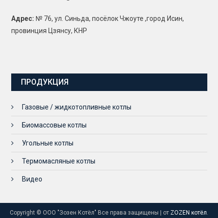
Адрес:
№ 76, ул. Синьда, посёлок Чжоуте ,город Исин,
провинция Цзянсу, КНР
ПРОДУКЦИЯ
Газовые / жидкотопливные котлы
Биомассовые котлы
Угольные котлы
Термомасляные котлы
Видео
Copyright © ООО "Зозен Котёл" Все права защищены
|
от
ZOZEN котёл
.