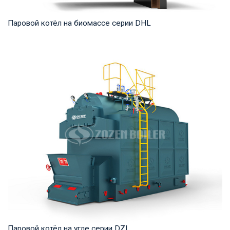
Паровой котёл на биомассе серии DHL
Пар Рабочее давление: 1,25-5,4 МПа Тепловая мощность
продукта: 20-75 т/ч Температура на выходе...
Паровой котёл на угле серии DZL