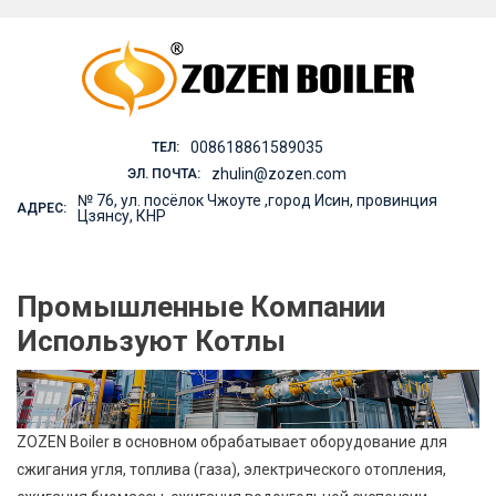
Skip
to
content
008618861589035
ТЕЛ:
zhulin@zozen.com
ЭЛ. ПОЧТА:
№ 76, ул. посёлок Чжоуте ,город Исин, провинция
АДРЕС:
Цзянсу, КНР
Промышленные Компании
Используют Котлы
ZOZEN Boiler в основном обрабатывает оборудование для
сжигания угля, топлива (газа), электрического отопления,