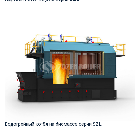
Пар Рабочее давление: 0,7-2,5 МПа Тепловая мощность
продукта: 2–20 т/ч Температура на выходе: ...
Водогрейный котёл на биомассе серии SZL