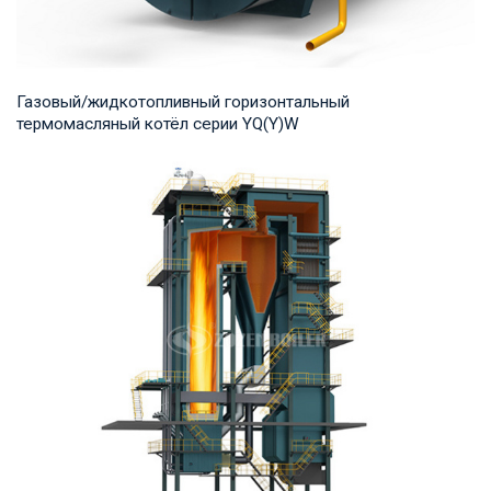
Газовый/жидкотопливный горизонтальный
термомасляный котёл серии YQ(Y)W
Термомасло Рабочее давление: 0,8-1,0 МПа Тепловая
мощность продукта: 700-14,000 кВт Температур...