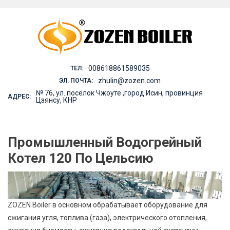
Skip
to
content
008618861589035
ТЕЛ:
zhulin@zozen.com
ЭЛ. ПОЧТА:
№ 76, ул. посёлок Чжоуте ,город Исин, провинция
АДРЕС:
Цзянсу, КНР
Промышленный Водогрейный
Котел 120 По Цельсию
ZOZEN Boiler в основном обрабатывает оборудование для
сжигания угля, топлива (газа), электрического отопления,