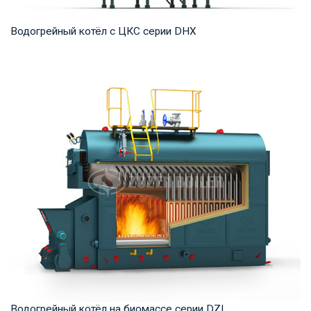
Водогрейный котёл с ЦКС серии DHX
Горячая вода Рабочее давление: 1,25-1,6 МПа Тепловая
мощность продукта: 58-116 МВт Температура...
Водогрейный котёл на биомассе серии DZL