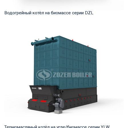
Водогрейный котёл на биомассе серии DZL
Горячая вода Рабочее давление: 1,0-1,6 МПа Тепловая
мощность продукта: 1,4-14 МВт Температура ...
Термомасляный котёл на угле/биомассе серии YLW