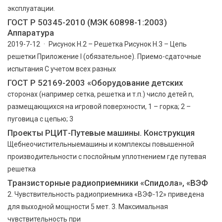
эксплуатации.
ГОСТ Р 50345-2010 (МЭК 60898-1:2003)
Аппаратура
2019-7-12 · Рисунок Н.2 – Решетка Рисунок Н.3 – Цепь
решетки Приложение I (обязательное). Приемо-сдаточные
испытания С учетом всех разных
ГОСТ Р 52169-2003 «Оборудование детских
сторонах (например сетка, решетка и т.п.) число детей n,
размещающихся на игровой поверхности, 1 – горка; 2 –
пуговица с цепью; 3
Проекты РЦИТ-Путевые машины. Конструкция
Щебнеочистительныемашины и комплексы повышенной
производительности с послойным уплотнением где путевая
решетка
Транзисторные радиоприемники «Спидола», «ВЭФ
2. Чувствительность радиоприемника «ВЭФ-12» приведена
для выходной мощности 5 мет. 3. Максимальная
чувствительность при