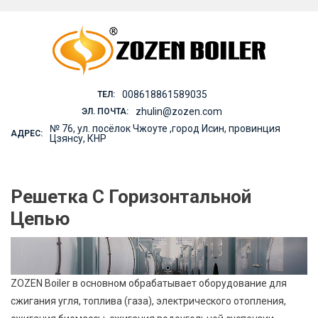
Skip
to
content
008618861589035
ТЕЛ:
zhulin@zozen.com
ЭЛ. ПОЧТА:
№ 76, ул. посёлок Чжоуте ,город Исин, провинция
АДРЕС:
Цзянсу, КНР
Решетка С Горизонтальной
Цепью
ZOZEN Boiler в основном обрабатывает оборудование для
сжигания угля, топлива (газа), электрического отопления,