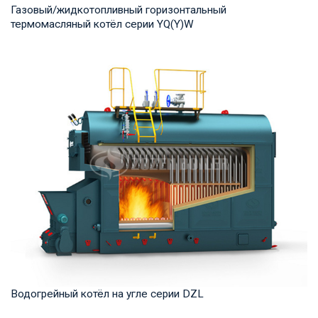
Газовый/жидкотопливный горизонтальный
термомасляный котёл серии YQ(Y)W
Термомасло Рабочее давление: 0,8-1,0 МПа Тепловая
мощность продукта: 700-14,000 кВт Температур...
Водогрейный котёл на угле серии DZL