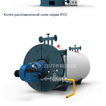
Котёл расплавленной соли серии RYQ
Термомасло Рабочее давление: 0,8-1,6 МПа Тепловая
мощность продукта: 1,200-35,000 кВт Температ...