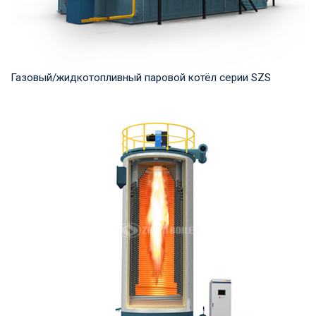
Газовый/жидкотопливный паровой котёл серии SZS
Пар Рабочее давление: 1.25-2.5 MПа Тепловая мощность
продукта: 10-50 т/ч Температура на выходе...