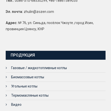
Тел.:
0086-510-68530299, +86-18861589035
Эл. почта:
zhulin@zozen.com
Адрес:
№ 76, ул. Синьда, посёлок Чжоуте ,город Исин,
провинция Цзянсу, КНР
ПРОДУКЦИЯ
Газовые / жидкотопливные котлы
Биомассовые котлы
Угольные котлы
Термомасляные котлы
Видео