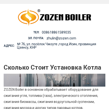
Skip
to
content
008618861589035
ТЕЛ:
zhulin@zozen.com
ЭЛ. ПОЧТА:
№ 76, ул. посёлок Чжоуте ,город Исин, провинция
АДРЕС:
Цзянсу, КНР
Сколько Стоит Установка Котла
ZOZEN Boiler в основном обрабатывает оборудование для
сжигания угля, топлива (газа), электрического отопления,
сжигания биомассы, сжигания водоугольной суспензии,
сжигания мусора и других типов паровых котлов,